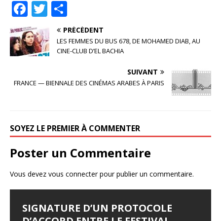
F
T
P
a
w
ar
PRÉCÉDENT
c
it
ta
LES FEMMES DU BUS 678, DE MOHAMED DIAB, AU
e
te
g
CINE-CLUB D’EL BACHIA
b
r
e
SUIVANT
o
r
FRANCE — BIENNALE DES CINÉMAS ARABES À PARIS
o
k
SOYEZ LE PREMIER À COMMENTER
Poster un Commentaire
Vous devez
vous connecter
pour publier un commentaire.
SIGNATURE D’UN PROTOCOLE
FESTIVAL D’AMMAN 2026 : EYA
LES JOURNÉES
LE SYNDROME DE DJAMILA
JALILA BORHANE
D’ACCORD ENTRE LE FESTIVAL
BELLAGHA SACRÉE MEILLEURE
CINÉMATOGRAPHIQUES DE