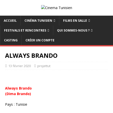
ACCUEIL
CINÉMA TUNISIEN
FILMS EN SALLE
FESTIVALS ET RENCONTRES
QUI SOMMES-NOUS ?
CASTING
CRÉER UN COMPTE
ALWAYS BRANDO
13 février 2020
projettut
Always Brando
(Dima Brando)
Pays : Tunisie