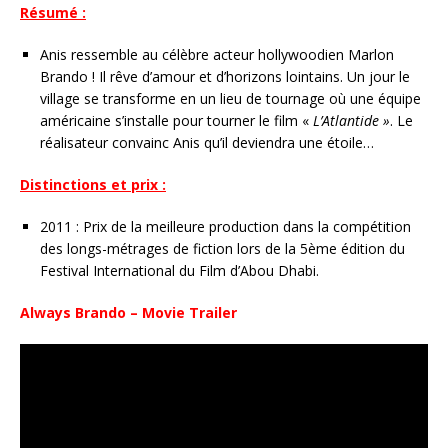
Résumé :
Anis res­sem­ble au célè­bre acteur hol­ly­woo­dien Marlon
Brando ! Il rêve d’amour et d’hori­zons loin­tains. Un jour le
vil­lage se trans­forme en un lieu de tour­nage où une équipe
amé­ri­caine s’ins­talle pour tour­ner le film «
L’Atlantide »
. Le
réa­li­sa­teur convainc Anis qu’il devien­dra une étoile…
Distinctions et prix :
2011 : Prix de la meilleure production dans la compétition
des longs-métrages de fiction lors de la 5ème édition du
Festival International du Film d’Abou Dhabi.
Always Brando – Movie Trailer