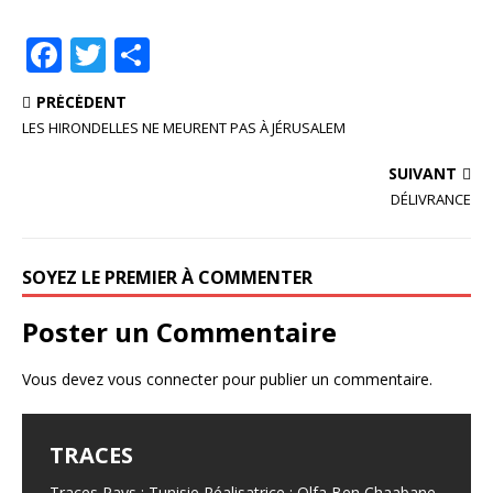
F
T
P
a
w
ar
PRÉCÉDENT
c
it
ta
LES HIRONDELLES NE MEURENT PAS À JÉRUSALEM
e
te
g
SUIVANT
b
r
e
DÉLIVRANCE
o
r
o
SOYEZ LE PREMIER À COMMENTER
k
Poster un Commentaire
Vous devez
vous connecter
pour publier un commentaire.
TRACES
Traces Pays : Tunisie Réalisatrice : Olfa Ben Chaabane