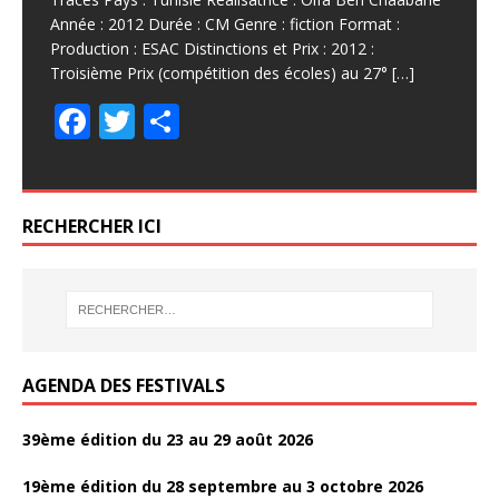
Année : 2012 Durée : CM Genre : fiction Format :
Production : ESAC Distinctions et Prix : 2012 :
Troisième Prix (compétition des écoles) au 27°
[…]
F
T
P
ac
w
ar
e
itt
ta
b
er
g
RECHERCHER ICI
o
er
o
k
AGENDA DES FESTIVALS
39ème édition du 23 au 29 août 2026
19ème édition du 28 septembre au 3 octobre 2026