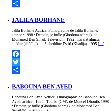
Twitter
Partager
JALILA BORHANE
Jalila Borhane Actrice. Filmographie de Jalila Borhane,
actrice : 1998 : Demain, je brûle (Ghodoua nahreg), de
Mohamed Ben Smail. Télévision : 1992 : Itarafat almatar
alakhir (téléfilm), de Slaheddine Essid (Khadija). 1995
[…]
Facebook
Twitter
Partager
BABOUNA BEN AYED
Babouna Ben Ayed Actrice. Filmographie de Babouna Ben
Ayed, actrice : 1995 : Tourba (CM), de Moncef Dhouib. 1998
: Demain, je brûle (Ghodoua nahreg), de Mohamed Ben
Smail (Mme Mimouni)