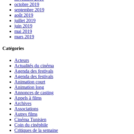
octobre 2019
septembre 2019
août 2019
juillet 2019
juin 2019
mai 2019
mars 2019
Catégories
Acteurs
Actualités du cinéma
Agenda des festivals
Agenda des festivals
Animation court
Animation long
Annonces de casting
Appels à films
Archives
Associations
Autres films
Cinéma Tunisien
Coin du cinéphile
Critiques de la semaine