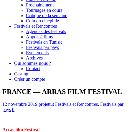
Prochainement
Tournages en cours
Critique de la semaine
Coin du cinéphile
Festivals et Rencontres
Agendas des festivals
Appels à films
Festivals en Tunisie
Festivals par pays
Événements
Archives
Qui sommes-nous ?
Contact
Casting
Créer un compte
FRANCE — ARRAS FILM FESTIVAL
12 novembre 2019
projettut
Festivals et Rencontres
,
Festivals par
pays
0
Arras film Festival