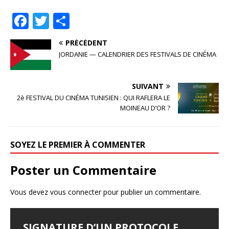
F
T
P
a
w
ar
PRÉCÉDENT
c
it
ta
JORDANIE — CALENDRIER DES FESTIVALS DE CINÉMA
e
te
g
b
r
e
SUIVANT
o
r
2è FESTIVAL DU CINÉMA TUNISIEN : QUI RAFLERA LE
MOINEAU D’OR ?
o
k
SOYEZ LE PREMIER À COMMENTER
Poster un Commentaire
Vous devez
vous connecter
pour publier un commentaire.
SIGNATURE D’UN PROTOCOLE
FESTIVAL D’AMMAN 2026 : EYA
LES JOURNÉES
LE SYNDROME DE DJAMILA
JALILA BORHANE