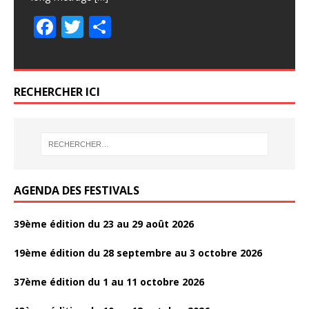
ac
w
ar
e
e
itt
itt
ta
ta
F
F
T
T
P
P
e
itt
ta
b
b
er
er
g
g
ac
ac
w
w
ar
ar
b
er
g
o
o
er
er
e
e
itt
itt
ta
ta
o
er
o
o
b
b
er
er
g
g
o
RECHERCHER ICI
k
k
o
o
er
er
k
o
o
k
k
AGENDA DES FESTIVALS
39ème édition du 23 au 29 août 2026
19ème édition du 28 septembre au 3 octobre 2026
37ème édition du 1 au 11 octobre 2026