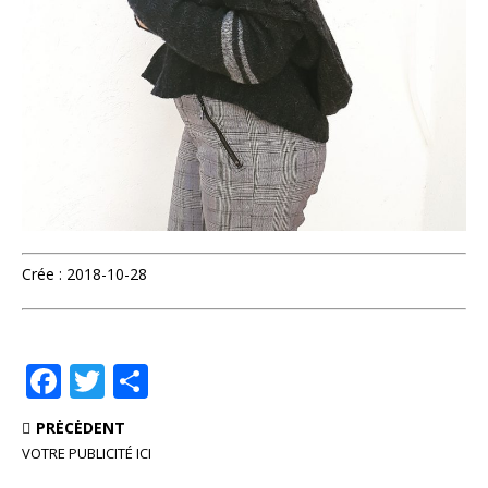
Crée : 2018-10-28
F
T
P
a
w
ar
PRÉCÉDENT
c
it
ta
VOTRE PUBLICITÉ ICI
e
te
g