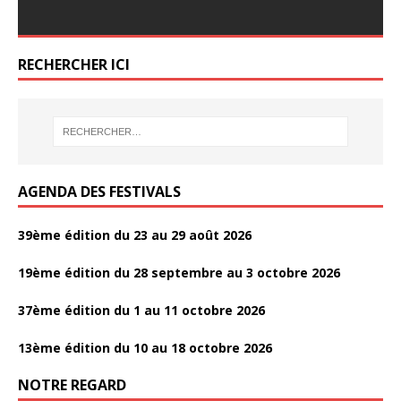
ac
ac
w
w
ar
ar
b
er
g
o
o
er
er
e
e
itt
itt
ta
ta
o
er
o
o
b
b
er
er
g
g
o
RECHERCHER ICI
k
k
o
o
er
er
k
o
o
k
k
AGENDA DES FESTIVALS
39ème édition du 23 au 29 août 2026
19ème édition du 28 septembre au 3 octobre 2026
37ème édition du 1 au 11 octobre 2026
13ème édition du 10 au 18 octobre 2026
NOTRE REGARD