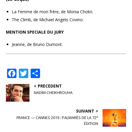
La Femme de mon frère, de Monia Chokri.
The Climb, de Michael Angelo Covino.
MENTION SPECIALE DU JURY
Jeanne, de Bruno Dumont.
F
T
P
a
w
ar
PRÉCÉDENT
c
it
ta
NADIM CHEIKHROUHA
e
te
g
b
r
e
SUIVANT
o
r
FRANCE — CANNES 2019 : PALMARÈS DE LA 72°
ÉDITION
o