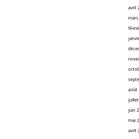
avril
mars
févri
janvi
déce
nove
octo
sept
août
juille
juin 
mai 
avril