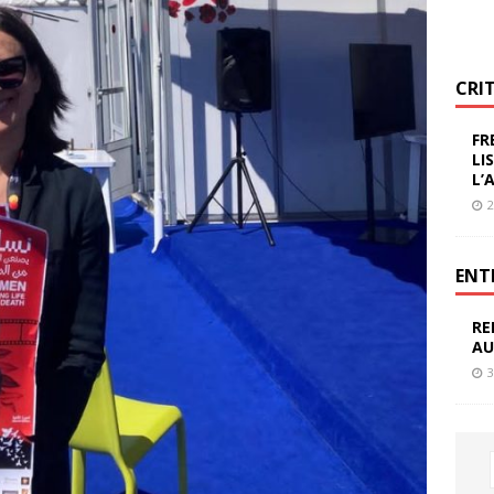
CRI
FR
LI
L’
2
ENT
RE
AU
3