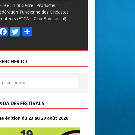
urée : 4’28 Genre : Producteur :
édération Tunisienne des Cinéastes
mateurs (FTCA – Club Bab Lassal).
F
T
P
ac
w
ar
e
itt
ta
b
er
g
HERCHER ICI
o
er
o
k
NDA DES FESTIVALS
e édition du 23 au 29 août 2026