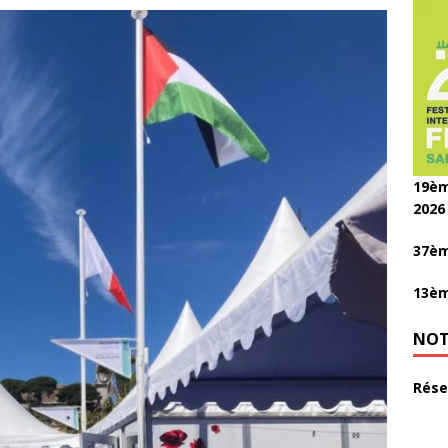
19èm
2026
37èm
13èm
NOT
Rése