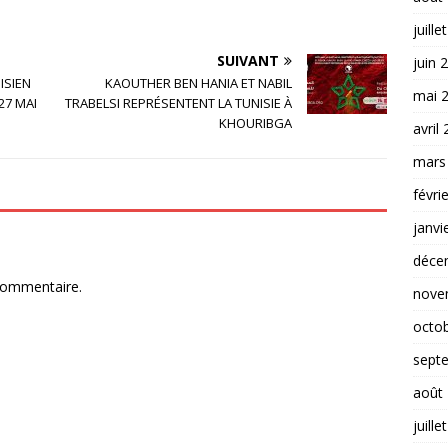
juille
SUIVANT
juin 
ISIEN
KAOUTHER BEN HANIA ET NABIL
mai 
27 MAI
TRABELSI REPRÉSENTENT LA TUNISIE À
KHOURIBGA
avril
mars
févri
janvi
déce
commentaire.
nove
octo
sept
août
juille