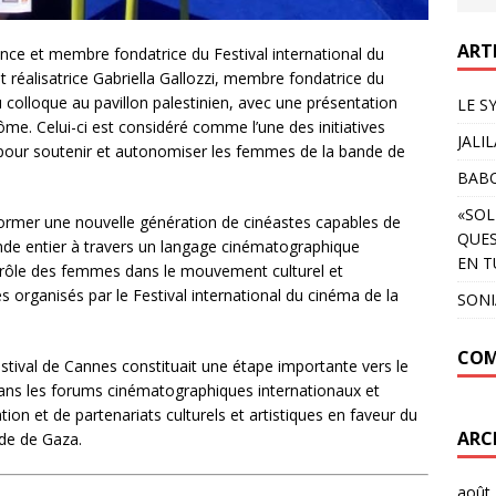
ART
rence et membre fondatrice du Festival international du
 réalisatrice Gabriella Gallozzi, membre fondatrice du
u colloque au pavillon palestinien, avec une présentation
LE S
lôme. Celui-ci est considéré comme l’une des initiatives
JALI
 pour soutenir et autonomiser les femmes de la bande de
BAB
«SOL
 former une nouvelle génération de cinéastes capables de
QUES
onde entier à travers un langage cinématographique
EN T
e rôle des femmes dans le mouvement culturel et
organisés par le Festival international du cinéma de la
SON
COM
estival de Cannes constituait une étape importante vers le
ans les forums cinématographiques internationaux et
ion et de partenariats culturels et artistiques en faveur du
ARC
nde de Gaza.
août