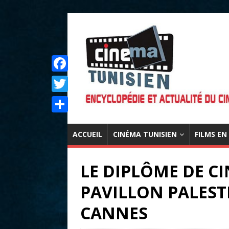
F
a
T
c
w
P
e
i
ACCUEIL
CINÉMA TUNISIEN
FILMS EN
a
b
t
r
o
LE DIPLÔME DE C
t
t
o
e
PAVILLON PALEST
a
k
r
g
CANNES
e