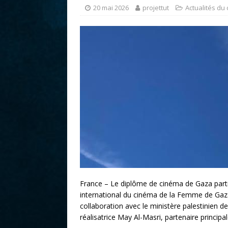
r
20 mai 2026
projettut
Actualités du
France – Le diplôme de cinéma de Gaza partici
international du cinéma de la Femme de Gaza
collaboration avec le ministère palestinien de
réalisatrice May Al-Masri, partenaire principa