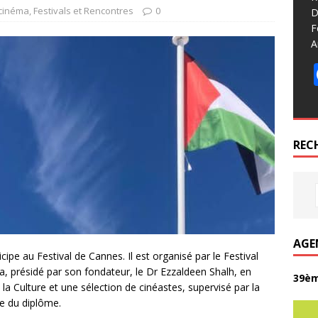
 cinéma
,
Festivals et Rencontres
0
D
F
A
REC
AGE
pe au Festival de Cannes. Il est organisé par le Festival
, présidé par son fondateur, le Dr Ezzaldeen Shalh, en
39èm
 la Culture et une sélection de cinéastes, supervisé par la
le du diplôme.