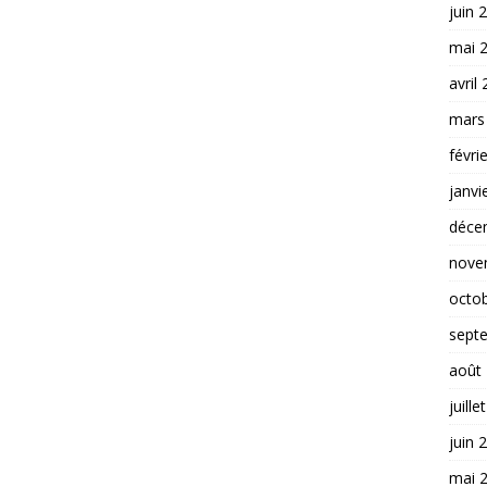
juin 
mai 
avril
mars
févri
janvi
déce
nove
octo
sept
août
juille
juin 
mai 