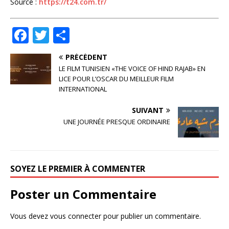
Source :
https://t24.com.tr/
F
T
P
a
w
ar
PRÉCÉDENT
c
it
ta
LE FILM TUNISIEN «THE VOICE OF HIND RAJAB» EN
e
te
g
LICE POUR L’OSCAR DU MEILLEUR FILM
INTERNATIONAL
b
r
e
SUIVANT
o
r
UNE JOURNÉE PRESQUE ORDINAIRE
o
k
SOYEZ LE PREMIER À COMMENTER
Poster un Commentaire
Vous devez
vous connecter
pour publier un commentaire.