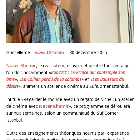
Güncelleme –
www.t24.com
– 30 décembre 2025
Nacer Khemir
, le réalisateur, écrivain et peintre tunisien à qui
l’on doit notamment «
Bab’Aziz : Le Prince qui contemple son
âme
», «
Le Collier perdu de la colombe
» et «
Les Baliseurs du
désert
», animera un atelier de cinéma au SufiCorner Istanbul.
Intitulé «Regarder le monde avec un regard derviche : un atelier
de cinéma avec
Nacer Khemir
», ce programme se déroulera
sur huit semaines, selon un communiqué du SufiCorner
Istanbul.
Outre des enseignements théoriques nourris par l’expérience
et le savoir-faire du maître, les participants seront invités à