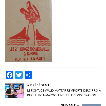
F
T
P
a
w
ar
PRÉCÉDENT
c
it
ta
LE PONT, DE WALID MATTAR REMPORTE DEUX PRIX À
e
te
g
KHOURIBGA-MAROC : UNE BELLE CONSÉCRATION
b
r
e
SUIVANT