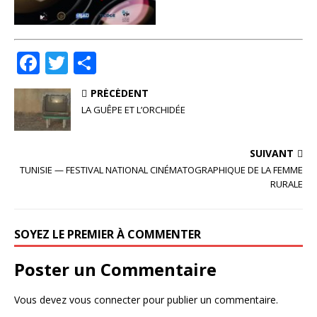
F
T
P
a
w
ar
PRÉCÉDENT
c
it
ta
LA GUÊPE ET L’ORCHIDÉE
e
te
g
b
r
e
SUIVANT
o
r
TUNISIE — FESTIVAL NATIONAL CINÉMATOGRAPHIQUE DE LA FEMME
RURALE
o
k
SOYEZ LE PREMIER À COMMENTER
Poster un Commentaire
Vous devez
vous connecter
pour publier un commentaire.