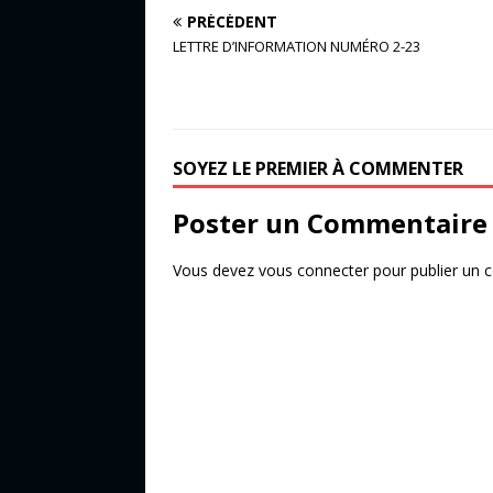
a
w
ar
PRÉCÉDENT
c
it
ta
LETTRE D’INFORMATION NUMÉRO 2-23
e
te
g
b
r
e
o
r
SOYEZ LE PREMIER À COMMENTER
o
k
Poster un Commentaire
Vous devez
vous connecter
pour publier un 