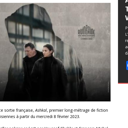
P
L
r
a
d
e sortie française,
Ashkal
, premier long-métrage de fiction
isiennes à partir du mercredi 8 février 2023.