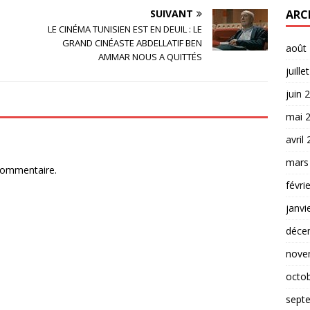
SUIVANT
ARC
LE CINÉMA TUNISIEN EST EN DEUIL : LE
GRAND CINÉASTE ABDELLATIF BEN
août
AMMAR NOUS A QUITTÉS
juille
juin 
mai 
avril
mars
commentaire.
févri
janvi
déce
nove
octo
sept