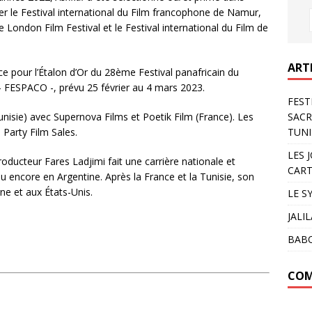
lier le Festival international du Film francophone de Namur,
le London Film Festival et le Festival international du Film de
ART
lice pour l’Étalon d’Or du 28ème Festival panafricain du
 FESPACO -, prévu 25 février au 4 mars 2023.
FEST
nisie) avec Supernova Films et Poetik Film (France). Les
SACR
 Party Film Sales.
TUNI
LES 
oducteur Fares Ladjimi fait une carrière nationale et
CART
ou encore en Argentine. Après la France et la Tunisie, son
gne et aux États-Unis.
LE S
JALI
BAB
COM