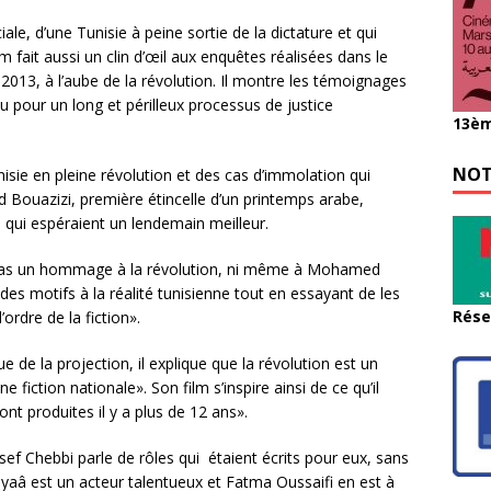
iale, d’une Tunisie à peine sortie de la dictature et qui
m fait aussi un clin d’œil aux enquêtes réalisées dans le
 2013, à l’aube de la révolution. Il montre les témoignages
u pour un long et périlleux processus de justice
13èm
NOT
sie en pleine révolution et des cas d’immolation qui
d Bouazizi, première étincelle d’un printemps arabe,
qui espéraient un lendemain meilleur.
t pas un hommage à la révolution, ni même à Mohamed
des motifs à la réalité tunisienne tout en essayant de les
Rése
’ordre de la fiction».
 de la projection, il explique que la révolution est un
iction nationale». Son film s’inspire ainsi de ce qu’il
nt produites il y a plus de 12 ans».
ef Chebbi parle de rôles qui étaient écrits pour eux, sans
yaâ est un acteur talentueux et Fatma Oussaifi en est à