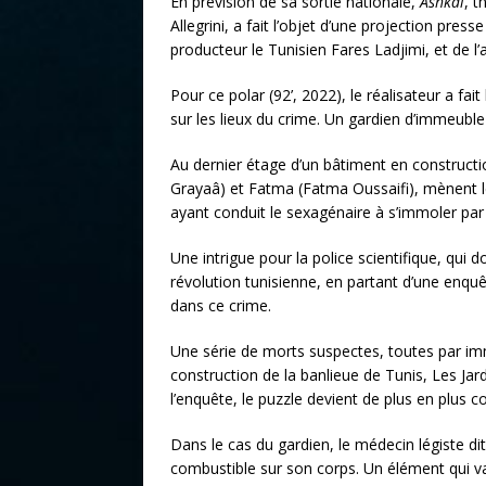
En prévision de sa sortie nationale,
Ashkal
, t
Allegrini, a fait l’objet d’une projection pre
producteur le Tunisien Fares Ladjimi, et de l’
Pour ce polar (92’, 2022), le réalisateur a fait
sur les lieux du crime. Un gardien d’immeuble 
Au dernier étage d’un bâtiment en construct
Grayaâ) et Fatma (Fatma Oussaifi), mènent le
ayant conduit le sexagénaire à s’immoler par 
Une intrigue pour la police scientifique, qui 
révolution tunisienne, en partant d’une enq
dans ce crime.
Une série de morts suspectes, toutes par imm
construction de la banlieue de Tunis, Les Ja
l’enquête, le puzzle devient de plus en plus c
Dans le cas du gardien, le médecin légiste dit
combustible sur son corps. Un élément qui va