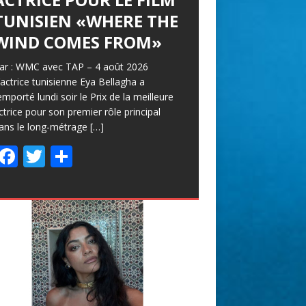
TUNISIEN «WHERE THE
WIND COMES FROM»
ar : WMC avec TAP – 4 août 2026
’actrice tunisienne Eya Bellagha a
emporté lundi soir le Prix de la meilleure
ctrice pour son premier rôle principal
ans le long-métrage
[…]
F
T
P
ac
w
ar
e
itt
ta
b
er
g
o
er
o
k