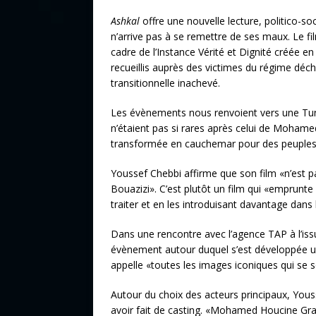
Ashkal
offre une nouvelle lecture, politico-soc
n’arrive pas à se remettre de ses maux. Le fil
cadre de l’Instance Vérité et Dignité créée en
recueillis auprès des victimes du régime déch
transitionnelle inachevé.
Les évènements nous renvoient vers une Tuni
n’étaient pas si rares après celui de Mohame
transformée en cauchemar pour des peuples 
Youssef Chebbi affirme que son film «n’es
Bouazizi». C’est plutôt un film qui «emprunte 
traiter et en les introduisant davantage dans l
Dans une rencontre avec l’agence TAP à l’issue
évènement autour duquel s’est développée une f
appelle «toutes les images iconiques qui se so
Autour du choix des acteurs principaux, Youss
avoir fait de casting. «Mohamed Houcine Gra