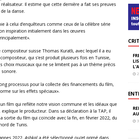
réalisateur. Il estime que cette dernière a fait ses preuves
 de la danse.
oie à celui d’enquêteurs comme ceux de la célèbre série
 son inspiration initialement dans les œuvres
rincipalement».
CRI
e compositeur suisse Thomas Kuratli, avec lequel il a eu
FR
 compositeur, qui s’est produit plusieurs fois en Tunisie,
LI
ses choix musicaux qui ne se limitent pas à un thème précis
L’
 sonore.
2
ong processus pour la collecte des financements du film,
énorme sur les effets spéciaux».
ENT
 un film qui reflète notre vision commune et les idéaux que
RE
explique le producteur. Dans sa déclaration à la TAP, il
AU
 sortie du film qui coïncide avec la fin, en février 2022, du
3
nord de Tunis.
Cannes 2022,
Ashkal
a été sélectionné ou/et primé dans