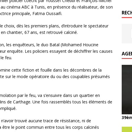
hriller policier coécrit par Youssef Chebbi et François-Michel
sse au cinéma ABC à Tunis, en présence du réalisateur, de son
REC
actrice principale, Fatma Oussaifi.
 le choix, dès les premiers plans, d’introduire le spectateur
en chantier, 67 ans, est retrouvé calciné.
ion, les enquêteurs, le duo Batal (Mohamed Houcine
ur enquête. Les policiers essayent de déchiffrer les causes
AGE
le feu.
domine cette fiction et fouille dans les décombres de la
uête sur le mode opératoire du ou des coupables présumés
olation par le feu, va s’ensuivre dans un quartier en
rdins de Carthage. Une fois rassemblés tous les éléments de
ompliqué.
39èm
 n’avoir trouvé aucune trace de résistance, ni de
 être le point commun entre tous les corps calcinés