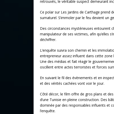
retrouvés, le véritable suspect demeurant in
Ce polar sur Les Jardins de Carthage prend de
surnaturel. S’immoler par le feu devient un g
Des circonstances mystérieuses entourent ch
manipulateur de ses victimes, afin qu’elles s’
déchiffrer.
L’enquête suivra son chemin et les immolatio
entrepreneur assez influent dans cette zone 
Une des médias et fait réagir le gouvernement
oscillent entre actes terroristes et forces surn
En suivant le fil des évènements et en inspec
et des vérités cachées vont voir le jour.
Côté décor, le film offre de gros plans et de
d’une Tunisie en pleine construction. Des bâ
dominée par des responsables influents et c
l’enquête.