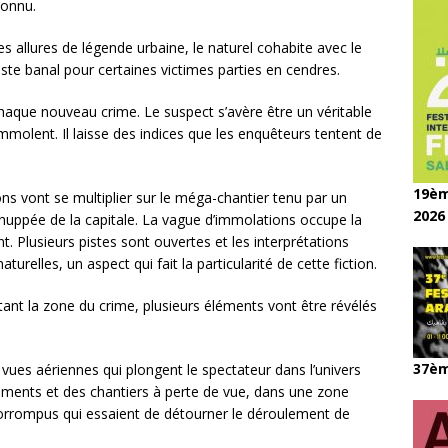
connu.
s allures de légende urbaine, le naturel cohabite avec le
este banal pour certaines victimes parties en cendres.
aque nouveau crime. Le suspect s’avère être un véritable
immolent. Il laisse des indices que les enquêteurs tentent de
19èm
ns vont se multiplier sur le méga-chantier tenu par un
2026
huppée de la capitale. La vague d’immolations occupe la
. Plusieurs pistes sont ouvertes et les interprétations
aturelles, un aspect qui fait la particularité de cette fiction.
tant la zone du crime, plusieurs éléments vont être révélés
37èm
s vues aériennes qui plongent le spectateur dans l’univers
timents et des chantiers à perte de vue, dans une zone
orrompus qui essaient de détourner le déroulement de