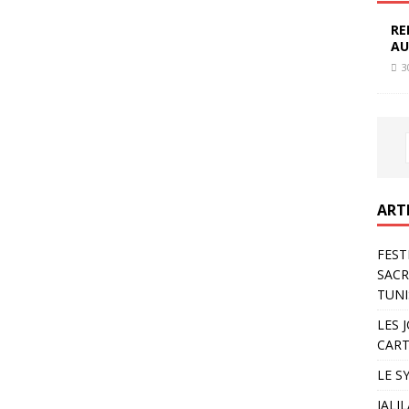
RE
AU
3
ART
FEST
SACR
TUNI
LES 
CART
LE S
JALI