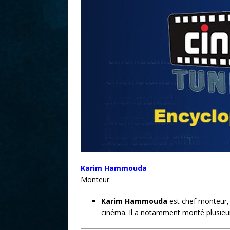
r
Karim Hammouda
Monteur.
Karim Hammouda
est chef monteur, 
cinéma. Il a notamment monté plusieurs