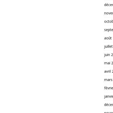
déce
nove
octo
sept
août
juille
juin 
mai 
avril
mars
févri
janvi
déce
nove