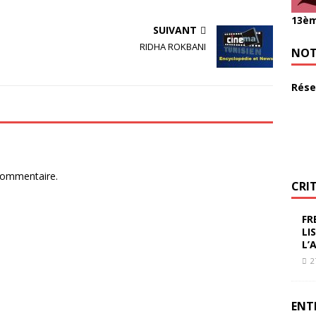
13èm
SUIVANT
RIDHA ROKBANI
NOT
Rése
commentaire.
CRI
FR
LI
L’
2
ENT