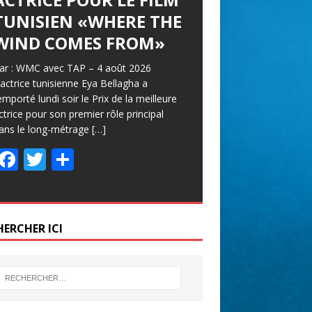
TUNISIEN «WHERE THE
WIND COMES FROM»
ar : WMC avec TAP – 4 août 2026
’actrice tunisienne Eya Bellagha a
emporté lundi soir le Prix de la meilleure
ctrice pour son premier rôle principal
ans le long-métrage
[…]
F
T
P
ac
w
ar
e
itt
ta
b
er
g
HERCHER ICI
o
er
o
k