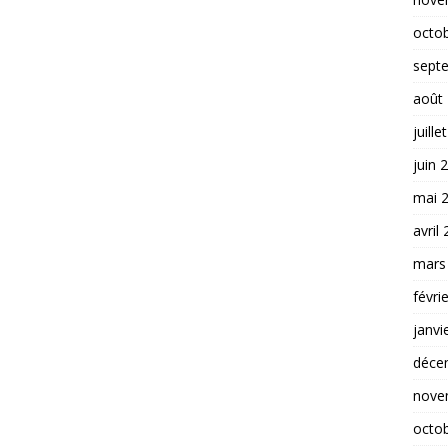
octo
sept
août
juille
juin 
mai 
avril
mars
févri
janvi
déce
nove
octo