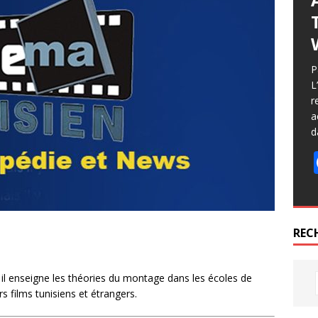
P
L
r
a
d
REC
il enseigne les théories du montage dans les écoles de
 films tunisiens et étrangers.