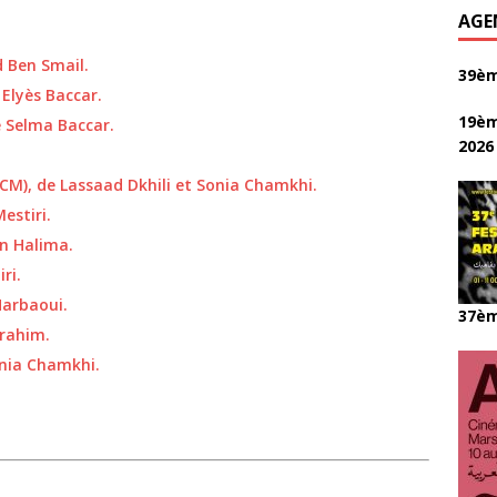
AGE
 Ben Smail.
39èm
 Elyès Baccar.
19èm
e Selma Baccar.
2026
 (CM), de Lassaad Dkhili et Sonia Chamkhi.
estiri.
en Halima.
ri.
Harbaoui.
37èm
brahim.
onia Chamkhi.