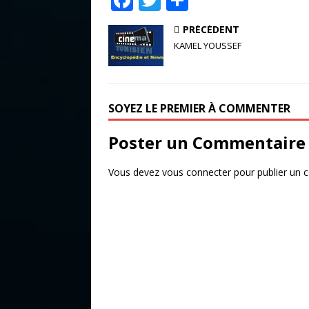
a
w
ar
PRÉCÉDENT
c
it
ta
KAMEL YOUSSEF
e
te
g
b
r
e
o
r
SOYEZ LE PREMIER À COMMENTER
o
Poster un Commentaire
k
Vous devez
vous connecter
pour publier un 