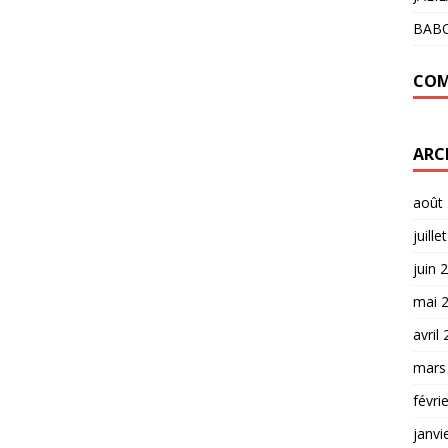
BAB
COM
ARC
août
juille
juin 
mai 
avril
mars
févri
janvi