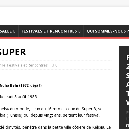
 SALLE
FESTIVALS ET RENCONTRES
QUI SOMMES-NOUS ?
 SUPER
hile
,
Festivals et Rencontres
0
idha Behi (1972, déjà !)
du jeudi 8 août 1985
onnels» du monde, ceux du 16 mm et ceux du Super 8, se
P
ia (Tunisie) où, depuis vingt ans, se tient leur festival.
L
r
é d’invités, pénètre dans la petite ville côtière de Kélibia. Le