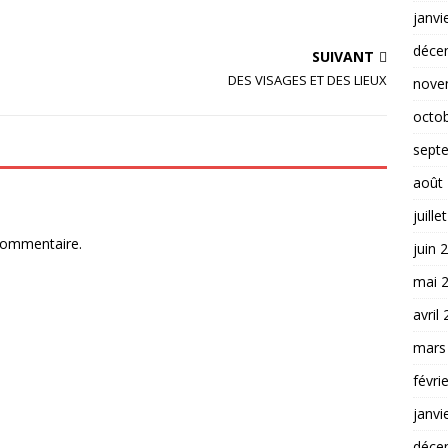
janvi
déce
SUIVANT
DES VISAGES ET DES LIEUX
nove
octo
sept
août
juille
commentaire.
juin 
mai 
avril
mars
févri
janvi
déce