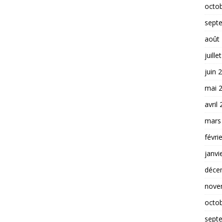
octo
sept
août
juille
juin 
mai 
avril
mars
févri
janvi
déce
nove
octo
sept