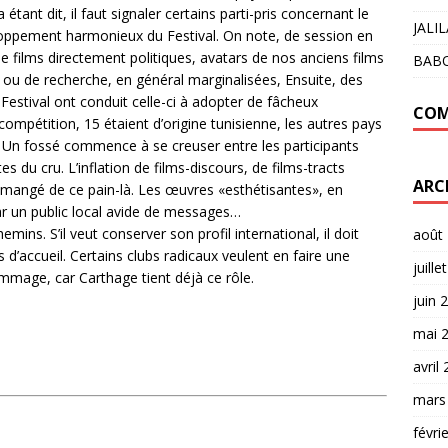
 étant dit, il faut signaler certains parti-pris concernant le
JALI
loppement harmonieux du Festival. On note, de session en
e films directement politiques, avatars de nos anciens films
BAB
n ou de recherche, en général marginalisées, Ensuite, des
u Festival ont conduit celle-ci à adopter de fâcheux
COM
ompétition, 15 étaient d’origine tunisienne, les autres pays
 Un fossé commence à se creuser entre les participants
s du cru. L’inflation de films-discours, de films-tracts
ARC
mangé de ce pain-là. Les œuvres «esthétisantes», en
r un public local avide de messages…
mins. S’il veut conserver son profil international, il doit
août
 d’accueil. Certains clubs radicaux veulent en faire une
juille
ommage, car Carthage tient déjà ce rôle.
juin 
mai 
avril
mars
févri