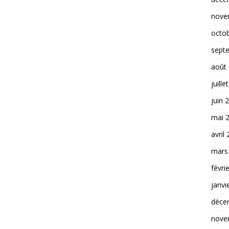
nove
octo
sept
août
juille
juin 
mai 
avril
mars
févri
janvi
déce
nove