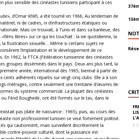
en plus sensible des cinéastes tunisiens participant à ces
37èm
Aube
», d’Omar Khlifi, a été tourné en 1966, Au lendemain de
13èm
atériel, ni de cadres, ni d’infrastructures étatiques ou
tionale. Mais on trouvait, à Tunis et dans sa banlieue, des
NOT
films libres» sur ce qui les touchait : la vie quotidienne, la
 la frustration sexuelle… Même si certains sujets ne
Rése
avorisèrent l’implantation et le développement de ce
s. En 1962, la FTCA (Fédération tunisienne des cinéastes
e des groupes disséminés dans le pays. Deux ans plus tard, la
 première année, international dès 1965, biennal à partir de
 cents adhérents répartis sur vingt-cinq clubs. Elle a à son
longs-métrages, contre seulement une trentaine d’œuvres de
es normes du système commercial. La plupart des cinéastes
CRI
ou Férid Boughedir, ont été formés sur le tas, dans le
FR
xistait pas (date de naissance : 1965), puis, au cours des
LI
L’
éaste non professionnel tunisien se veut fortement politisé.
tés qui cautionnent, mais surveillent discrètement la
2
le contre-pouvoir culturel, dont la puissance est
a grande fébrilité de la ville durant une semaine, et qui frappe