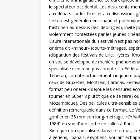
le spectateur occidental. Les deux cents me
aux débats sur les films et aux discussions g
Le ton est généralement chaud et polémique
l’historien au-dessus des idéologies), invité 
violemment contestées par les jeunes cinéas
L’aura internationale du Festival n’est pas no
cinéma dit «mineur» (courts-métrages, expér
(disparition des festivals de Lille, Hyères, 
en soi, se développe de manière phénoménal
spécialisée n’en rend pas compte. La Fédérat
Téhéran, compte actuellement cinquante pay
ceux de Bruxelles, Montréal, Caracas. Festival
format peu onéreux déjoue les censures éco
tourner en Super 8 plutôt que de se taire) ou 
Mozambique). Des pellicules ultra-sensibles 
définition remarquable dans ce format. Le Vé
gonfler en 35 mm son long-métrage, «
Orino
1984) en vue d’une sortie en salles à Paris.
Bien que non spécialisée dans ce format, la
algériens, libanais, égyptiens, voulant échappe