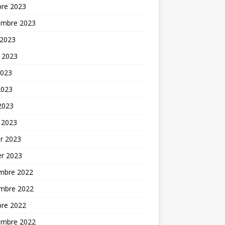
bre 2023
embre 2023
 2023
t 2023
2023
2023
 2023
 2023
er 2023
er 2023
mbre 2022
mbre 2022
bre 2022
embre 2022