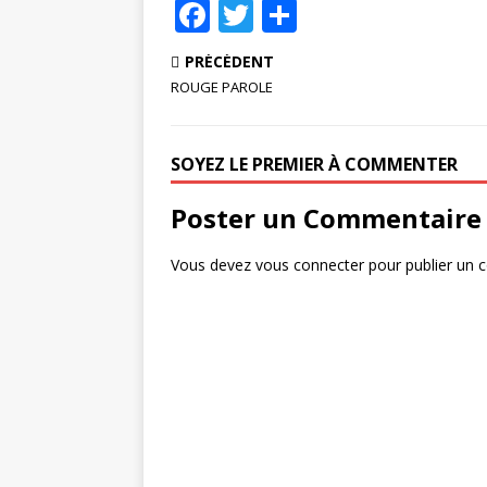
F
T
P
a
w
ar
PRÉCÉDENT
c
it
ta
ROUGE PAROLE
e
te
g
b
r
e
SOYEZ LE PREMIER À COMMENTER
o
r
Poster un Commentaire
o
k
Vous devez
vous connecter
pour publier un 