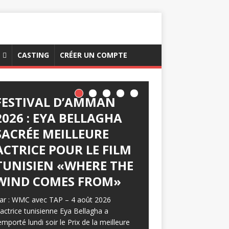
CASTING
CRÉER UN COMPTE
FESTIVAL D’AMMAN
2026 : EYA BELLAGHA
SACRÉE MEILLEURE
ACTRICE POUR LE FILM
TUNISIEN «WHERE THE
WIND COMES FROM»
ar : WMC avec TAP – 4 août 2026
’actrice tunisienne Eya Bellagha a
emporté lundi soir le Prix de la meilleure