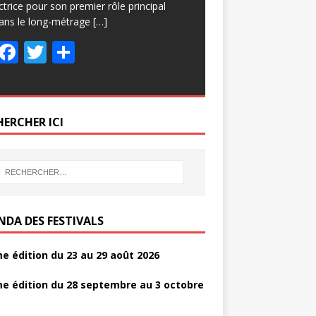
ctrice pour son premier rôle principal
ans le long-métrage
[…]
F
T
P
ac
w
ar
e
itt
ta
b
er
g
HERCHER ICI
o
er
o
k
NDA DES FESTIVALS
e édition du 23 au 29 août 2026
e édition du 28 septembre au 3 octobre