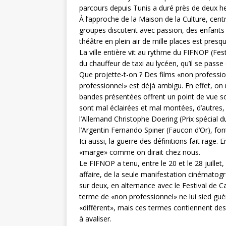
r
parcours depuis Tunis a duré près de deux he
À l’approche de la Maison de la Culture, cent
groupes discutent avec passion, des enfants e
théâtre en plein air de mille places est pres
La ville entière vit au rythme du FIFNOP (Fest
du chauffeur de taxi au lycéen, qu’il se passe
Que projette-t-on ? Des films «non professi
professionnel» est déjà ambigu. En effet, on n
bandes présentées offrent un point de vue soci
sont mal éclairées et mal montées, d’autre
l’Allemand Christophe Doering (Prix spécial du
l’Argentin Fernando Spiner (Faucon d’Or), fon
Ici aussi, la guerre des définitions fait rage. 
«marge» comme on dirait chez nous.
Le FIFNOP a tenu, entre le 20 et le 28 juillet,
affaire, de la seule manifestation cinématogr
sur deux, en alternance avec le Festival de Ca
terme de «non professionnel» ne lui sied guèr
«différent», mais ces termes contiennent des
à avaliser.