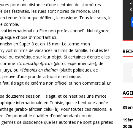
a
ures pour une distance d’une centaine de kilomètres.
d
re des festivités, les rues sont noires de monde. Des
n tenue folklorique défilent, la musique. Tous les soirs, le
que comble.
ival international du Film non professionnel). Nul n’ignore,
 quelque chose d’important ici.
onnels» en Super 8 et en 16 mm. Le terme «non
’y voit ni films de vacances ni films de famille. Toutes les
REC
al ou esthétique sur leur objet. Si certaines d’entre elles
s, comme «
Urlamsclip Africa
» (plutôt expérimentale), de
 Jury), ou «
Témoins en chaîne
» (plutôt politique), de
t preuve d’une grande virtuosité technique.
En fait, il s’agit de cinéma non officiel et non commercial. En
AGE
 sa douzième session. Il s’agit, et ce n’est pas une mince
aphique internationale en Tunisie, qui se tient une année
39èm
rthage (arabo-africain celui-là). Pour toutes ces raisons, le
e. On pourrait le qualifier d’«indépendant» ou de
19èm
 germes de dissidence que les autorités ne sont pas prêtes
2026