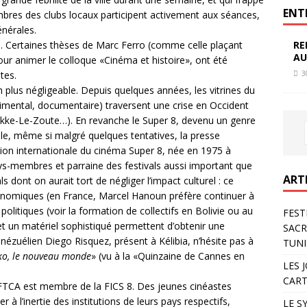
ENT
mbres des clubs locaux participent activement aux séances,
énérales.
RE
. Certaines thèses de Marc Ferro (comme celle plaçant
AU
pour animer le colloque «Cinéma et histoire», ont été
3
tes.
n plus négligeable. Depuis quelques années, les vitrines du
imental, documentaire) traversent une crise en Occident
Knokke-Le-Zoute…). En revanche le Super 8, devenu un genre
e, même si malgré quelques tentatives, la presse
ion internationale du cinéma Super 8, née en 1975 à
s-membres et parraine des festivals aussi important que
ART
s dont on aurait tort de négliger l’impact culturel : ce
nomiques (en France, Marcel Hanoun préfère continuer à
politiques (voir la formation de collectifs en Bolivie ou au
FEST
et un matériel sophistiqué permettent d’obtenir une
SACR
nézuélien Diego Risquez, présent à Kélibia, n’hésite pas à
TUNI
ko, le nouveau monde
» (vu à la «Quinzaine de Cannes en
LES 
CART
 FTCA est membre de la FICS 8. Des jeunes cinéastes
r à l’inertie des institutions de leurs pays respectifs,
LE S