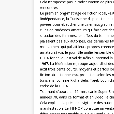
Cela n’empêche pas la radicalisation de plus 
rencontres.
Le premier long-métrage de fiction local, «
L’
l’indépendance, la Tunisie ne disposait ni de m
privées pour ébaucher une cinématographie na
clubs de cinéastes amateurs qui faisaient des «
situation des femmes, les effets du tourisme,
plaisaient pas aux autorités, ces dernières f
mouvement qui palliait leurs propres carence
amateurs) voit le jour. Elle unifie l’ensembl
FTCA fonde le Festival de Kélibia, national la
1967. La fédération regroupe aujourd’hui deux
actif trois cents courts, moyens et parfois 
fiction «traditionnelles», produites selon l
tunisiens, comme Ridha Béhi, Taïeb Louhichi 
cadre de la FTCA.
Tournant d’abord en 16 mm, car le Super 8 n’e
années 70, dans ce format et en vidéo, le cin
Cela explique la présence vigilante des autori
manifestation. Le FIFNOP constitue un véritab
difficilement imaginable ici. Ce qui explique l