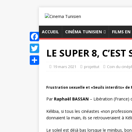
ACCUEIL
CINÉMA TUNISIEN
FILMS EN
F
LE SUPER 8, C’EST
a
T
c
19 mars 2021
projettut
Coin du cinép
w
P
e
i
a
b
t
Frustration sexuelle et «Seuils interdits» de R
r
o
t
t
Par
Raphaël BASSAN
– Libération (France) 
o
e
a
Kélibia, si tous les cinéastes «non professi
k
r
g
donnaient la main, ils se retrouveraient à Kélib
e
Le soleil est déjà bas lorsque le minibus, bond