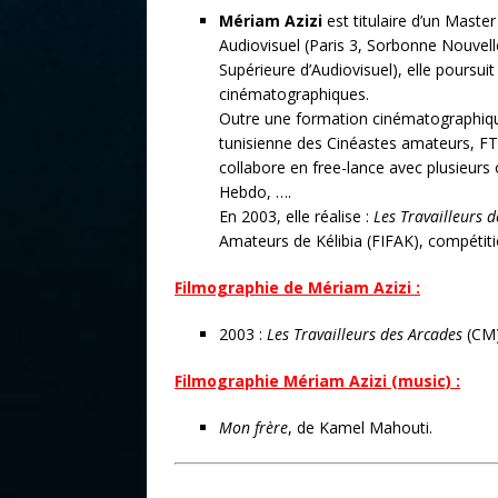
Mériam Azizi
est titulaire d’un Mast
Audiovisuel (Paris 3, Sorbonne Nouvelle
Supérieure d’Audiovisuel), elle poursui
cinématographiques.
Outre une formation cinématographiqu
tunisienne des Cinéastes amateurs, FTC
collabore en free-lance avec plusieurs
Hebdo, ….
En 2003, elle réalise :
Les Travailleurs 
Amateurs de Kélibia (FIFAK), compétiti
Filmographie de Mériam Azizi :
2003 :
Les Travailleurs des Arcades
(CM)
Filmographie Mériam Azizi (music) :
Mon frère
, de Kamel Mahouti.