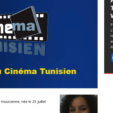
P
L
r
a
d
t musicienne, née le 25 juillet