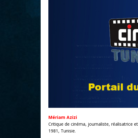
r
Mériam Azizi
Critique de cinéma, journaliste, réalisatrice e
1981, Tunisie.