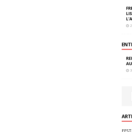
FR
LI
L’
2
ENT
RE
AU
3
ART
FEST