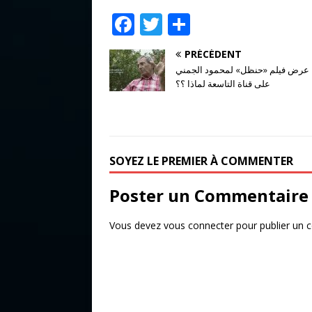
F
T
P
a
w
ar
PRÉCÉDENT
c
it
ta
ء عرض فيلم «حنظل» لمحمود الجمني
e
te
g
على قناة التاسعة لماذا ؟؟
b
r
e
o
r
o
SOYEZ LE PREMIER À COMMENTER
k
Poster un Commentaire
Vous devez
vous connecter
pour publier un 