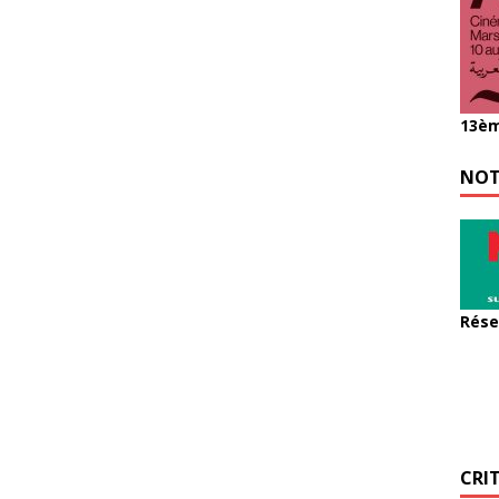
13èm
NOT
Rése
CRI