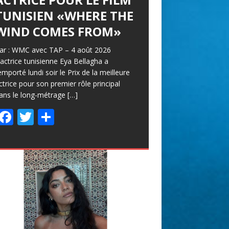
TUNISIEN «WHERE THE
WIND COMES FROM»
ar : WMC avec TAP – 4 août 2026
’actrice tunisienne Eya Bellagha a
emporté lundi soir le Prix de la meilleure
ctrice pour son premier rôle principal
ans le long-métrage
[…]
F
T
P
ac
w
ar
e
itt
ta
b
er
g
o
er
o
k