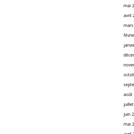
mai 
avril
mars
févri
janvi
déce
nove
octo
sept
août
juille
juin 
mai 
avril