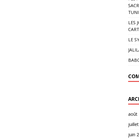
SACR
TUNI
LES 
CART
LE S
JALI
BAB
COM
ARC
août
juille
juin 