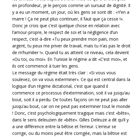
en profondeur, je le perçois comme un sursaut de dignité. Il
y a eu un moment, un jour, où les gens se sont dit : «Y’en a
marre ! Ça ne peut plus continuer, il faut que ça cesse !».
Donc je crois que c’est quelque chose en relation avec
l’amour-propre, le respect de soi et la négligence d’un
respect, c’est-à-dire «Tu peux prendre mon pain, mon
argent, tu peux me priver de travail, mais tu n’as pas le droit
de m’humilier !». Quand tu as atteint ce niveau, cela devient
«Ou toi, ou moi». En Tunisie le régime a dit «C’est moi», et
ils ont commencé à tuer les gens.
Le message du régime était très clair : «Si vous vous
soulevez, on va vous exterminer». Ce qui est central dans la
logique d’un régime dictatorial, c’est que quand il
commence ce processus d’extermination, soit il va jusqu’au
bout, soit il a perdu. De toutes façons on ne peut pas aller
jusqu’au bout, car on ne peut pas exterminer tout le monde
! Donc, c’est psychologiquement tragique mais c’est «bête»,
dans le sens deleuzien de «bête». Gilles Deleuze a dit qu’il y
a une différence entre la bêtise et l’erreur. L’erreur se
corrige, ou du moins peut être corrigée, mais la bêtise est