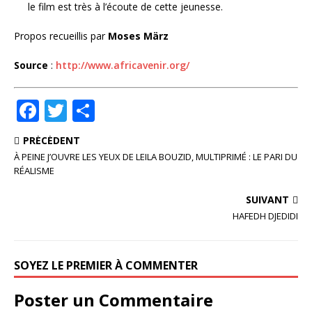
le film est très à l’écoute de cette jeunesse.
Propos recueillis par
Moses März
Source
:
http://www.africavenir.org/
F
T
P
a
w
ar
PRÉCÉDENT
c
it
ta
À PEINE J’OUVRE LES YEUX DE LEILA BOUZID, MULTIPRIMÉ : LE PARI DU
e
te
g
RÉALISME
b
r
e
SUIVANT
o
r
HAFEDH DJEDIDI
o
k
SOYEZ LE PREMIER À COMMENTER
Poster un Commentaire