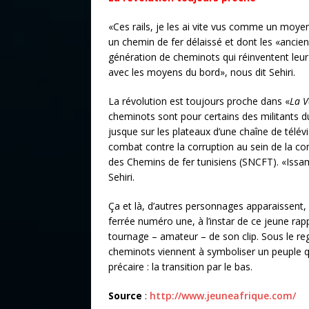
«Ces rails, je les ai vite vus comme un moye
un chemin de fer délaissé et dont les «ancien
génération de cheminots qui réinventent leur 
avec les moyens du bord», nous dit Sehiri.
La révolution est toujours proche dans «
La V
cheminots sont pour certains des militants du 
jusque sur les plateaux d’une chaîne de télévis
combat contre la corruption au sein de la com
des Chemins de fer tunisiens (SNCFT). «Issam F
Sehiri.
Ça et là, d’autres personnages apparaissent, q
ferrée numéro une, à l’instar de ce jeune rapp
tournage – amateur – de son clip. Sous le rega
cheminots viennent à symboliser un peuple q
précaire : la transition par le bas.
Source
:
http://www.jeuneafrique.com/