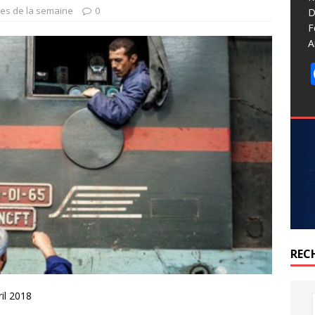
ues de la semaine
0
D
F
A
REC
il 2018