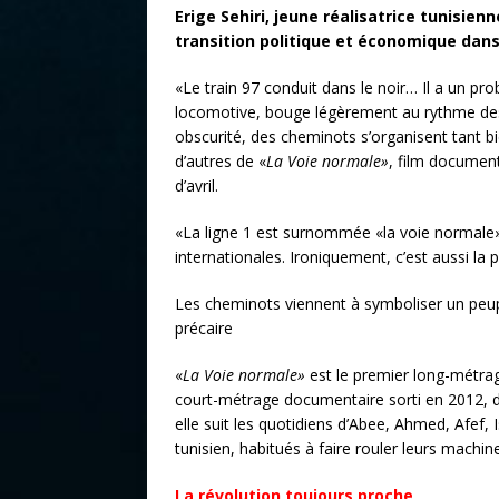
Erige Sehiri, jeune réalisatrice tunisien
transition politique et économique dans
«Le train 97 conduit dans le noir… Il a un p
locomotive, bouge légèrement au rythme des 
obscurité, des cheminots s’organisent tant b
d’autres de «
La Voie normale»
, film document
d’avril.
«La ligne 1 est surnommée «la voie normale» 
internationales. Ironiquement, c’est aussi la p
Les cheminots viennent à symboliser un peup
précaire
«
La Voie normale»
est le premier long-métrage 
court-métrage documentaire sorti en 2012, da
elle suit les quotidiens d’Abee, Ahmed, Afef,
tunisien, habitués à faire rouler leurs machin
La révolution toujours proche