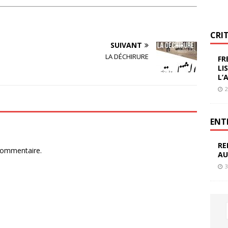
CRI
SUIVANT
LA DÉCHIRURE
FR
LI
L’
2
ENT
RE
commentaire.
AU
3