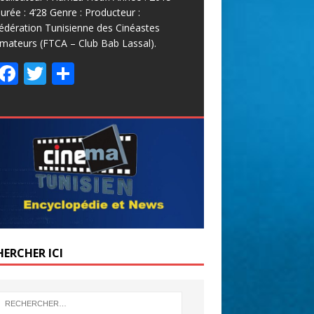
urée : 4’28 Genre : Producteur :
édération Tunisienne des Cinéastes
mateurs (FTCA – Club Bab Lassal).
F
T
P
ac
w
ar
e
itt
ta
b
er
g
o
er
o
k
HERCHER ICI