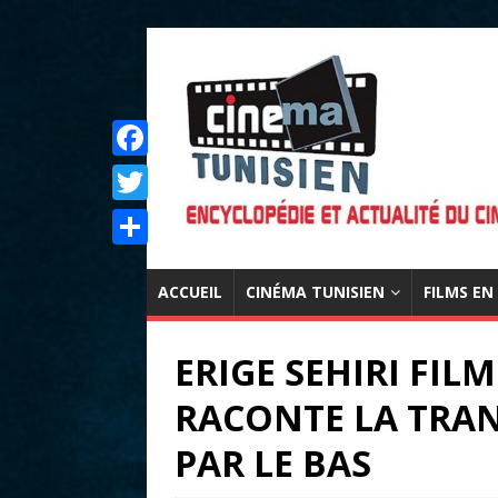
F
a
T
c
w
P
e
i
ACCUEIL
CINÉMA TUNISIEN
FILMS EN
a
b
t
r
o
ERIGE SEHIRI FIL
t
t
o
e
RACONTE LA TRAN
a
k
r
g
PAR LE BAS
e