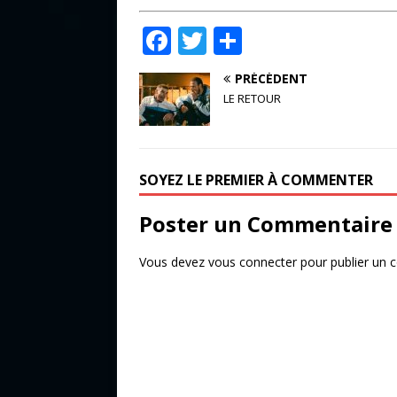
F
T
P
a
w
ar
PRÉCÉDENT
c
it
ta
LE RETOUR
e
te
g
b
r
e
o
r
SOYEZ LE PREMIER À COMMENTER
o
Poster un Commentaire
k
Vous devez
vous connecter
pour publier un 