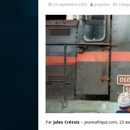
r
24 septembre 2020
projettut
Critiq
Par
Jules Crétois
– jeuneafrique.com, 23 avr