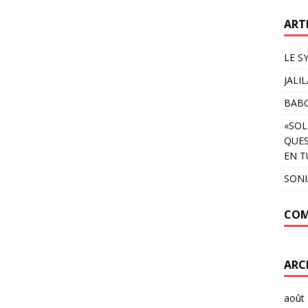
ART
LE S
JALI
BAB
«SOL
QUES
EN T
SON
COM
ARC
août