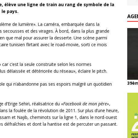
ne, élève une ligne de train au rang de symbole de la
 le pays.
AGE
roblème de lumière». La caméra, embarquée dans la
secousses et des virages. À bord, dans la plus grande
ien que mal pour assurer la desserte. Une scène parmi
aire tunisien flirtant avec le road-movie, sorti ce mois
car c’est la seule construite selon les normes
lus délaissée et détériorée du réseau», éclaire le pitch.
39èm
le qui n’abandonne pas ses espoirs malgré un quotidien
d’Erige Sehiri, réalisatrice du «
Facebook de mon père»
,
ns la foulée de la révolution de 2011. Sur plus d’une heure,
 Issam et Najib, cheminots sur la ligne 1, dans le nord-ouest
es défraîchies et dont la hantise est de percuter un passant.