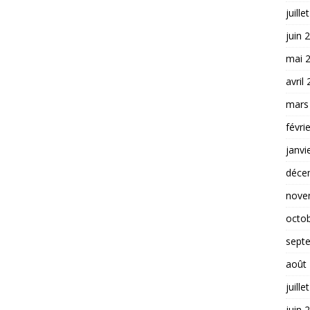
juille
juin 
mai 
avril
mars
févri
janvi
déce
nove
octo
sept
août
juille
juin 