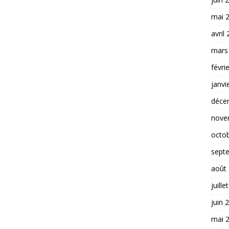
mai 
avril
mars
févri
janvi
déce
nove
octo
sept
août
juille
juin 
mai 