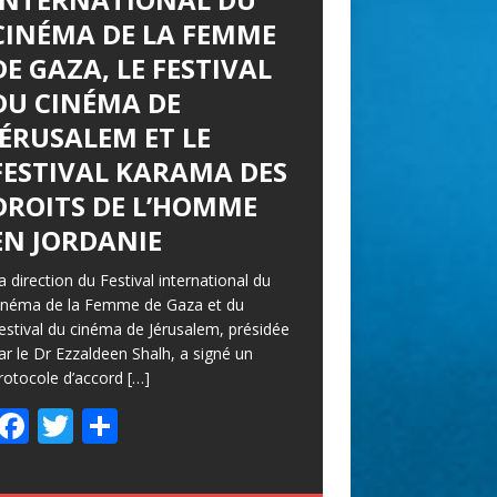
CINÉMA DE LA FEMME
DE GAZA, LE FESTIVAL
DU CINÉMA DE
JÉRUSALEM ET LE
FESTIVAL KARAMA DES
DROITS DE L’HOMME
EN JORDANIE
a direction du Festival international du
inéma de la Femme de Gaza et du
estival du cinéma de Jérusalem, présidée
ar le Dr Ezzaldeen Shalh, a signé un
rotocole d’accord
[…]
F
T
P
ac
w
ar
e
itt
ta