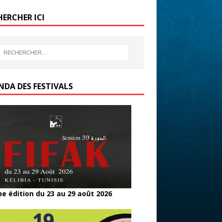
b
er
g
HERCHER ICI
o
er
o
k
NDA DES FESTIVALS
e édition du 23 au 29 août 2026