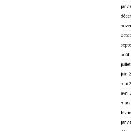
janvi
déce
nove
octo
sept
août
juille
juin 
mai 
avril
mars
févri
janvi