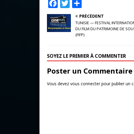
F
T
P
a
w
ar
PRÉCÉDENT
c
it
ta
TUNISIE — FESTIVAL INTERNATIO
e
te
g
DU FILM DU PATRIMOINE DE SOU
(FIFP)
b
r
e
o
r
SOYEZ LE PREMIER À COMMENTER
o
k
Poster un Commentaire
Vous devez
vous connecter
pour publier un 