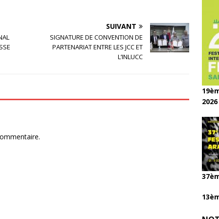
SUIVANT
NAL
SIGNATURE DE CONVENTION DE
SSE
PARTENARIAT ENTRE LES JCC ET
L’INLUCC
19èm
2026
commentaire.
37èm
13èm