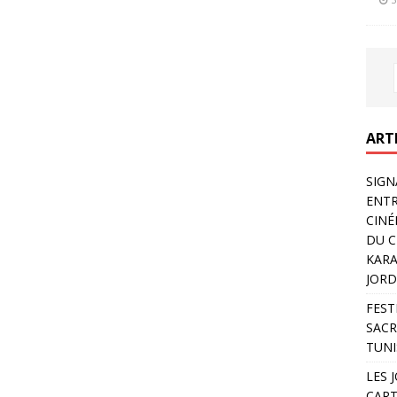
ART
SIGN
ENTR
CINÉ
DU C
KARA
JORD
FEST
SACR
TUNI
LES 
CART