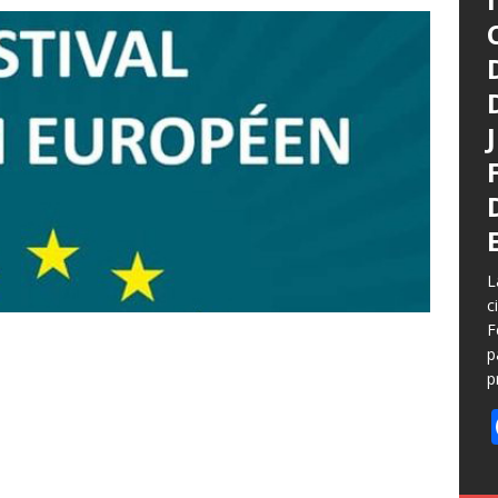
L
c
F
p
p