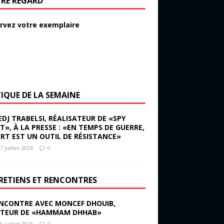
RE REGARD
rvez votre exemplaire
TIQUE DE LA SEMAINE
EDJ TRABELSI, RÉALISATEUR DE «SPY
ST», À LA PRESSE : «EN TEMPS DE GUERRE,
ART EST UN OUTIL DE RÉSISTANCE»
7 juillet 2026
0
RETIENS ET RENCONTRES
NCONTRE AVEC MONCEF DHOUIB,
TEUR DE «HAMMAM DHHAB»
0 juillet 2026
0