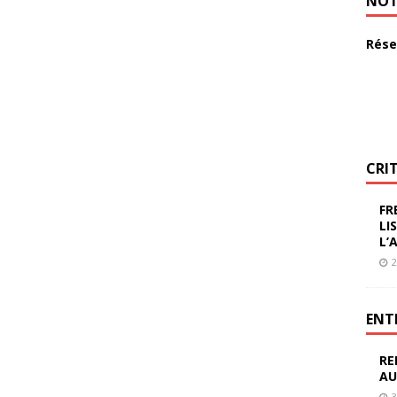
NOT
Rése
CRI
FR
LI
L’
2
ENT
RE
AU
3