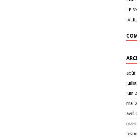
LE S
JALI
COM
ARC
août
juille
juin 
mai 
avril
mars
févri