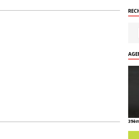
REC
AGE
39èm