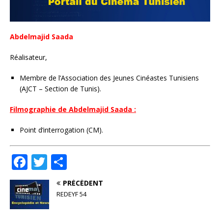
Abdelmajid Saada
Réalisateur,
Membre de l’Association des Jeunes Cinéastes Tunisiens
(AJCT – Section de Tunis).
Filmographie de Abdelmajid Saada :
Point d’interrogation (CM).
F
T
P
a
w
ar
PRÉCÉDENT
c
it
ta
REDEYF 54
e
te
g