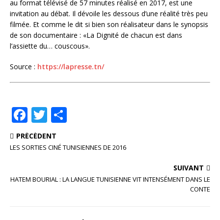
au format télévisé de 57 minutes réalisé en 2017, est une
invitation au débat. Il dévoile les dessous d’une réalité très peu
filmée. Et comme le dit si bien son réalisateur dans le synopsis
de son documentaire : «La Dignité de chacun est dans
l’assiette du… couscous».
Source :
https://lapresse.tn/
F
T
P
a
w
ar
PRÉCÉDENT
c
it
ta
LES SORTIES CINÉ TUNISIENNES DE 2016
e
te
g
SUIVANT
b
r
e
HATEM BOURIAL : LA LANGUE TUNISIENNE VIT INTENSÉMENT DANS LE
o
r
CONTE
o