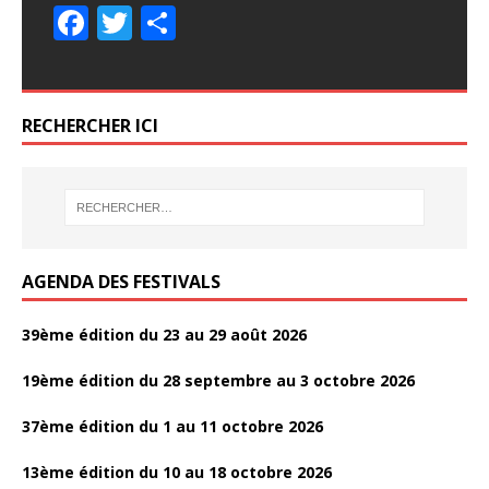
F
T
P
ac
w
ar
e
itt
ta
b
er
g
RECHERCHER ICI
o
er
o
k
AGENDA DES FESTIVALS
39ème édition du 23 au 29 août 2026
19ème édition du 28 septembre au 3 octobre 2026
37ème édition du 1 au 11 octobre 2026
13ème édition du 10 au 18 octobre 2026