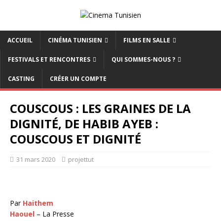
ACCUEIL
CINÉMA TUNISIEN
FILMS EN SALLE
FESTIVALS ET RENCONTRES
QUI SOMMES-NOUS ?
CASTING
CRÉER UN COMPTE
COUSCOUS : LES GRAINES DE LA
DIGNITÉ, DE HABIB AYEB :
COUSCOUS ET DIGNITÉ
31 mars 2020
projettut
Par
Haithem
Haouel
– La Presse