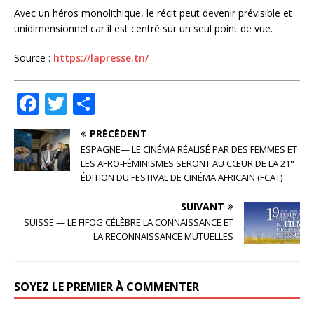
Avec un héros monolithique, le récit peut devenir prévisible et
unidimensionnel car il est centré sur un seul point de vue.
Source :
https://lapresse.tn/
F
T
P
a
w
ar
PRÉCÉDENT
c
it
ta
ESPAGNE— LE CINÉMA RÉALISÉ PAR DES FEMMES ET
e
te
g
LES AFRO-FÉMINISMES SERONT AU CŒUR DE LA 21°
ÉDITION DU FESTIVAL DE CINÉMA AFRICAIN (FCAT)
b
r
e
SUIVANT
o
r
SUISSE — LE FIFOG CÉLÈBRE LA CONNAISSANCE ET
o
LA RECONNAISSANCE MUTUELLES
k
SOYEZ LE PREMIER À COMMENTER