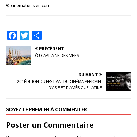
© cinematunisien.com
F
T
P
a
w
ar
PRÉCÉDENT
c
it
ta
Ô ! CAPITAINE DES MERS
e
te
g
b
r
e
SUIVANT
o
r
20° ÉDITION DU FESTIVAL DU CINÉMA AFRICAIN,
D’ASIE ET D’AMÉRIQUE LATINE
o
k
SOYEZ LE PREMIER À COMMENTER
Poster un Commentaire