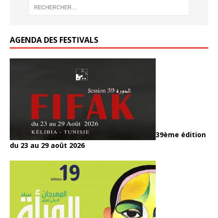
o
o
k
k
AGENDA DES FESTIVALS
39ème édition
du 23 au 29 août 2026