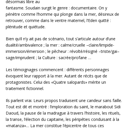
désormais libre au
fantasme. Soudain surgit le genre : documentaire. On y
pénètre comme l’homme qui plonge dans la mer, désireux de
retrouver, comme dans le ventre maternel, l’Eden quitté :
plénitude et quiétude.
Bien qu’il n’y ait pas de scénario, tout s’articule autour d’une
dualité/ambivalence ; la mer : calme/cruelle –claire/limpide-
immersion/émersion ; le pêcheur : révolté/résigné –triste/gai–
sage/imprudent ; la Culture : sacrée/profane …
Les témoignages commencent : différents personnages
évoquent leur rapport à la mer. Autant de récits que de
protagonistes. Celui des «Quatre salopards» mérite un
traitement fictionnel.
Ils parlent vrai. Leurs propos traduisent une candeur sans faille.
Tout est dit et montré : l’imploration du saint, le marabout Sidi
Daoud, la pause de la madrague à travers l’histoire, les rituels,
la transe, l’élection du capitaine, les péripéties conduisant à la
«matanza»… La mer constitue l’épicentre de tous ces