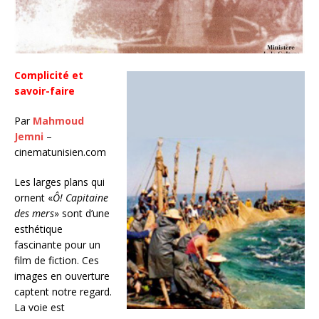
Complicité et
savoir-faire
Par
Mahmoud
Jemni
–
cinematunisien.com
Les larges plans qui
ornent «
Ô! Capitaine
des
mers
» sont d’une
esthétique
fascinante pour un
film de fiction. Ces
images en ouverture
captent notre regard.
La voie est