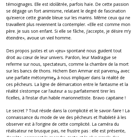
témoignages. Elle est idolâtrée, parfois haïe. De cette passion
se dégage un fort animisme, relatant le degré de fascination
qu’exerce cette grande bleue sur les marins. Même ceux qui ne
travaillent plus reviennent la contempler. «Elle est comme mon
père. Je suis son enfant. Si elle se fâche, j’accepte, je désire m’y
éteindre», avoue un vieil homme.
Des propos justes et un «jeu» spontané nous guident tout
droit au cœur de leur univers. Pardon, leur Madrague se
referme sur nous, spectateurs, comme la chambre de la mort
sur les bancs de thons. Hichem Ben Ammar est parvenuو avec
une parfaite métonymieو à nous impliquer dans la réalité de
ces pêcheurs. La ligne de démarcation entre le fantasme et la
réalité s’estompe car l’auteur a su parfaitement tirer les
ficelles, à l’instar d’un habile marionnettiste. Bravo capitaine !
Le secret ? Tout réside dans la complicité et le savoir-faire ! La
connaissance du mode de vie des pêcheurs et l’habileté à les
observer est à l’origine de cette complicité. La caméra du
réalisateur ne brusque pas, ne frustre pas : elle est présente,