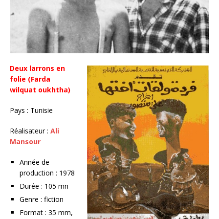
Deux larrons en
folie (Farda
wilquat oukhtha)
Pays : Tunisie
Réalisateur :
Ali
Mansour
Année de
production : 1978
Durée : 105 mn
Genre : fiction
Format : 35 mm,