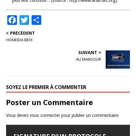
plus leur curiosité… (Source : http://www.arab-art.org).
F
T
P
a
w
ar
PRÉCÉDENT
c
it
ta
HOMEIDA BEHI
e
te
g
SUIVANT
b
r
e
ALI MANSOUR
o
r
o
k
SOYEZ LE PREMIER À COMMENTER
Poster un Commentaire
Vous devez
vous connecter
pour publier un commentaire.