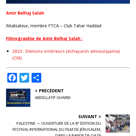
Amir Belhaj Salah
Réalisateur, membre FTCA – Club Tahar Haddad
Filmographie de Amir Belhaj Salah :
2023 : Démons intérieurs (Achayatin almoulajama)
(CM).
F
T
P
a
w
ar
PRÉCÉDENT
c
it
ta
ABDELLATIF GHARBI
e
te
g
b
r
e
SUIVANT
o
r
PALESTINE — OUVERTURE DE LA 8° ÉDITION DU
FESTIVAL INTERNATIONAL DU FILM DE JÉRUSALEM,
o
DANS LA BANDE DE GAZA