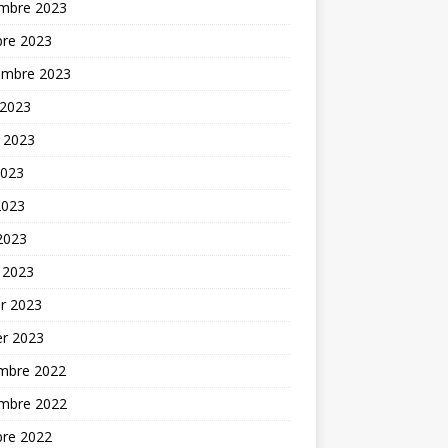
mbre 2023
bre 2023
embre 2023
 2023
t 2023
2023
2023
 2023
 2023
er 2023
er 2023
mbre 2022
mbre 2022
bre 2022