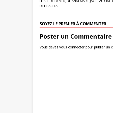
LE SEL DE LA MER, DE ANNEMARIE JACIR, AU CINÉ
e
i
a
D’EL BACHIA
b
t
r
o
t
t
SOYEZ LE PREMIER À COMMENTER
o
e
a
Poster un Commentaire
k
r
g
e
Vous devez
vous connecter
pour publier un 
r