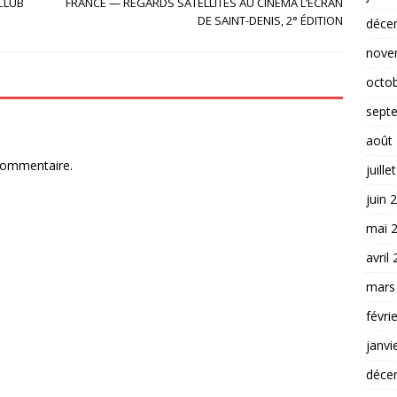
-CLUB
FRANCE — REGARDS SATELLITES AU CINÉMA L’ÉCRAN
DE SAINT-DENIS, 2° ÉDITION
déce
nove
octo
sept
août
commentaire.
juille
juin 
mai 
avril
mars
févri
janvi
déce