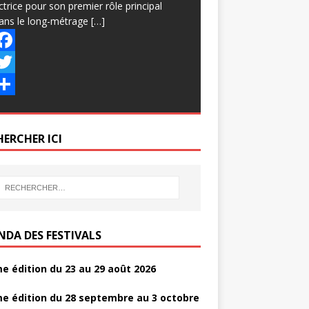
ctrice pour son premier rôle principal
ans le long-métrage
[…]
w
HERCHER ICI
NDA DES FESTIVALS
e édition du 23 au 29 août 2026
e édition du 28 septembre au 3 octobre