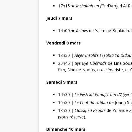
17h15 ★
Inchallah un fils
d’Amjad Al Ra
Jeudi 7 mars
14h00 ★
Reines
de Yasmine Benkiran. R
Vendredi 8 mars
18h30 |
Alger insolite !
(
Tahia Ya Didou
20h45 |
Bye Bye Tibériade
de Lina Soua
film, Nadine Naous, co-scénariste, et
Samedi 9 mars
14h30 |
Le Festival Panafricain d’Alger
16h30 |
Le Chat du rabbin
de Joann Sfa
18h30 |
Classified People
de Yolande Za
(sous réserve).
Dimanche 10 mars