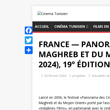
ACCUEIL
CINÉMA TUNISIEN
FILMS EN
F
FRANCE — PANOR
a
T
MAGHREB ET DU 
c
w
P
2024), 19° ÉDITIO
e
i
a
b
t
r
20 février 2024
projettut
Actualités d
o
t
t
o
e
a
k
r
g
Lancé en 2006, le festival «Panorama des C
Maghreb et du Moyen Orient» porté par l’ass
e
«Indigènes Films», en partenariat avec le ciné