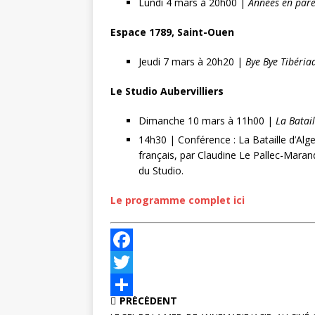
Lundi 4 mars à 20h00 |
Années en par
Espace 1789, Saint-Ouen
Jeudi 7 mars à 20h20 |
Bye Bye Tibéria
Le Studio Aubervilliers
Dimanche 10 mars à 11h00 |
La Batail
14h30 | Conférence : La Bataille d’Alge
français, par Claudine Le Pallec-Maran
du Studio.
Le programme complet ici
F
a
T
PRÉCÉDENT
c
w
P