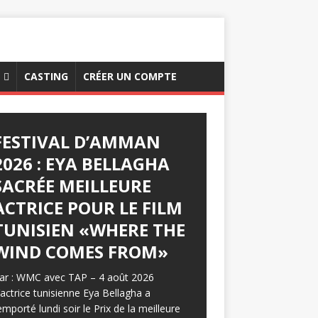
CASTING
CRÉER UN COMPTE
FESTIVAL D’AMMAN
2026 : EYA BELLAGHA
SACRÉE MEILLEURE
ACTRICE POUR LE FILM
TUNISIEN «WHERE THE
WIND COMES FROM»
ar : WMC avec TAP – 4 août 2026
’actrice tunisienne Eya Bellagha a
emporté lundi soir le Prix de la meilleure