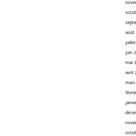
nove
octo
sept
août
juille
juin 
mai 
avril
mars
févri
janvi
déce
nove
octo