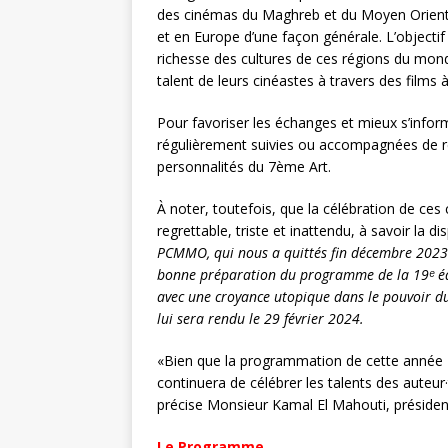
r
des cinémas du Maghreb et du Moyen Orient,
et en Europe d’une façon générale. L’objectif e
richesse des cultures de ces régions du monde
talent de leurs cinéastes à travers des films 
Pour favoriser les échanges et mieux s’inform
régulièrement suivies ou accompagnées de re
personnalités du 7ème Art.
À noter, toutefois, que la célébration de c
regrettable, triste et inattendu, à savoir la di
PCMMO, qui nous a quittés fin décembre 2023. C
bonne préparation du programme de la 19ᵉ édit
avec une croyance utopique dans le pouvoir
lui sera rendu le 29 février 2024.
«Bien que la programmation de cette année
continuera de célébrer les talents des auteur
précise Monsieur Kamal El Mahouti, présid
Le Programme