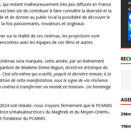
a
 qui restent malheureusement très peu diffusés en France
d
st bien sûr de contribuer à faire connaître la diversité et la
 et de donner au public local la possibilité de découvrir le
à la fois passionnants, novateurs et originaux.
F
a
T
er sur la réalité de ces cinémas, les projections sont
ncontres avec les équipes de ces films et autres
c
P
e
i
a
REC
es cinémas sera marquée, cette année, par un événement
b
t
r
sparition de
Madame Emma Raguin, directrice artistique du
o
t
t
’est elle-même qui a veillé, jusqu’à la dernière minute, à la
ion de cette manifestation, sous le signe de «la résilience
o
e
a
 du cinéma à transformer un monde en tension». Un hommage
k
r
g
AGE
e
 2024 soit réduite, nous croyons fermement que le PCMMO
r
·trice·s/réalisateur·trice·s du Maghreb et du Moyen-Orient»,
39èm
ent-fondateur du PCMMO.
19èm