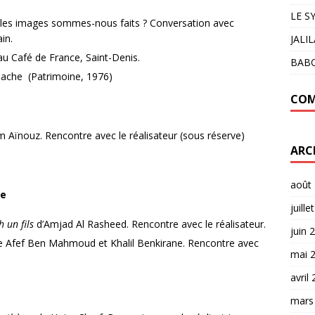
LE S
lles images sommes-nous faits ? Conversation avec
in.
JALI
au Café de France, Saint-Denis.
BAB
ache (Patrimoine, 1976)
COM
 Aïnouz. Rencontre avec le réalisateur (sous réserve)
ARC
août
5e
juille
h un fils
d’Amjad Al Rasheed. Rencontre avec le réalisateur.
juin 
 Afef Ben Mahmoud et Khalil Benkirane. Rencontre avec
mai 
avril
mars