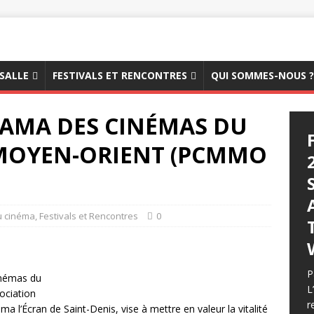
 SALLE
FESTIVALS ET RENCONTRES
QUI SOMMES-NOUS ?
AMA DES CINÉMAS DU
MOYEN-ORIENT (PCMMO
N
u cinéma
,
Festivals et Rencontres
0
P
inémas du
L
ociation
r
ma l’Écran de Saint-Denis, vise à mettre en valeur la vitalité