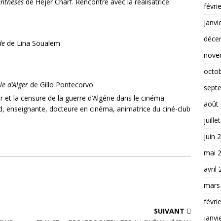
enthèses
de Hejer Charf. Rencontre avec la réalisatrice.
févri
janvi
déce
de
de Lina Soualem
nove
octo
le d’Alger
de Gillo Pontecorvo
sept
r et la censure de la guerre d’Algérie dans le cinéma
août
d, enseignante, docteure en cinéma, animatrice du ciné-club
juille
juin 
mai 
avril
mars
févri
SUIVANT
janvi