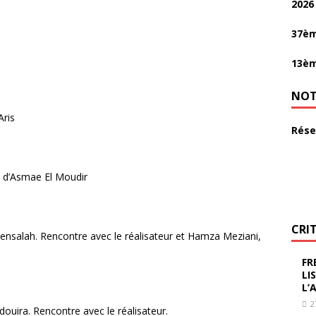
2026
37èm
13èm
NOT
Aris
Rése
d’Asmae El Moudir
CRI
nsalah. Rencontre avec le réalisateur et Hamza Meziani,
FR
LI
L’
2
uira. Rencontre avec le réalisateur.