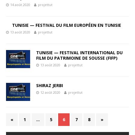
14 août 2020
projettut
TUNISIE — FESTIVAL DU FILM EUROPÉEN EN TUNISIE
13 août 2020
projettut
TUNISIE — FESTIVAL INTERNATIONAL DU
FILM DU PATRIMOINE DE SOUSSE (FIFP)
13 août 2020
projettut
SHIRAZ JERBI
12 août 2020
projettut
«
1
…
5
6
7
8
»