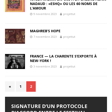
NADAUD : «ESHQ» OU LES 60 NOMS DE
L’AMOUR
9 novembre 2023
projettut
MAGHREB’S HOPE
7 novembre 2023
projettut
FRANCE — LA CHARENTE S’EXPORTE À
NEW-YORK !
3 novembre 2023
projettut
«
1
2
SIGNATURE D’UN PROTOCOLE
FESTIVAL D’AMMAN 2026 : EYA
LES JOURNÉES
LE SYNDROME DE DJAMILA
JALILA BORHANE