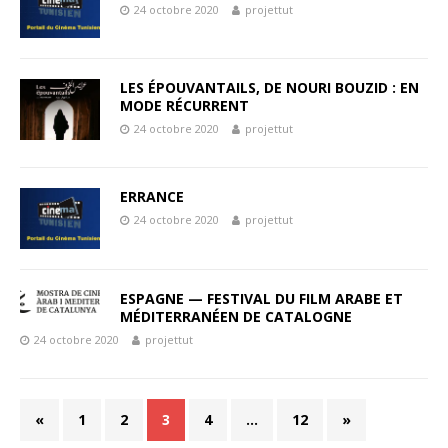
24 octobre 2020
projettut
LES ÉPOUVANTAILS, DE NOURI BOUZID : EN
MODE RÉCURRENT
24 octobre 2020
projettut
ERRANCE
24 octobre 2020
projettut
ESPAGNE — FESTIVAL DU FILM ARABE ET
MÉDITERRANÉEN DE CATALOGNE
24 octobre 2020
projettut
«
1
2
3
4
…
12
»