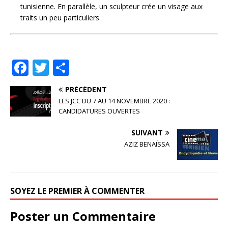
tunisienne. En parallèle, un sculpteur crée un visage aux
traits un peu particuliers.
F
T
P
a
w
ar
PRÉCÉDENT
c
it
ta
LES JCC DU 7 AU 14 NOVEMBRE 2020 :
e
te
g
CANDIDATURES OUVERTES
b
r
e
SUIVANT
o
r
AZIZ BENAÏSSA
o
k
SOYEZ LE PREMIER À COMMENTER
Poster un Commentaire