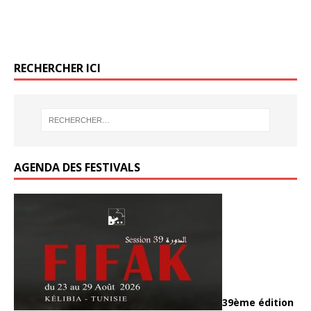
o
o
k
k
RECHERCHER ICI
AGENDA DES FESTIVALS
39ème édition