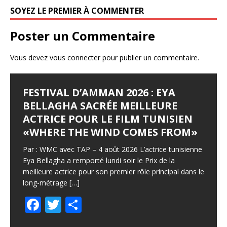
o
SOYEZ LE PREMIER À COMMENTER
k
Poster un Commentaire
Vous devez
vous connecter
pour publier un commentaire.
FESTIVAL D’AMMAN 2026 : EYA
BELLAGHA SACRÉE MEILLEURE
ACTRICE POUR LE FILM TUNISIEN
«WHERE THE WIND COMES FROM»
Par : WMC avec TAP – 4 août 2026 L’actrice tunisienne
Eya Bellagha a remporté lundi soir le Prix de la
meilleure actrice pour son premier rôle principal dans le
long-métrage
[…]
F
T
P
ac
w
ar