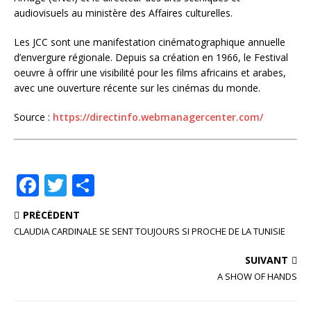
audiovisuels au ministère des Affaires culturelles.
Les JCC sont une manifestation cinématographique annuelle
d’envergure régionale. Depuis sa création en 1966, le Festival
oeuvre à offrir une visibilité pour les films africains et arabes,
avec une ouverture récente sur les cinémas du monde.
Source :
https://directinfo.webmanagercenter.com/
F
T
P
a
w
ar
PRÉCÉDENT
c
it
ta
CLAUDIA CARDINALE SE SENT TOUJOURS SI PROCHE DE LA TUNISIE
e
te
g
SUIVANT
b
r
e
A SHOW OF HANDS
o
r