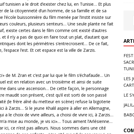
tunisien a le droit d’exister chez lui, en Tunisie… Et plus
r de la citoyenneté d’un homme, de sa famille et de sa
’école buissonnière du film menée par l’instit insiste sur
ieurs couleurs, plusieurs senteurs… Une seule plante ne fait
uif, existe certes dans le film comme ont existé d’autres
 et il n’y a pas de quoi en faire tout un plat, d’autant que
ART
entriques dont les périmètres s’entrecroisent… De ce fait,
’espace l’est. Et cet espace est la ville de Zarzis.
FEST
SACR
TUNI
ci
» de M. Zran et c’est par lui que le film s’échafaude… Un
LES 
 est en relation avec un troisième et ainsi de suite
CART
mme dans une ascension… De cette façon, le personnage
LE S
intre maudit son présent, c’est qu’il est sorti de son passé
etraité (le frère aîné du metteur en scène) refuse la bigoterie
JALI
ici à Zarzis… Si le jeune Khalil aspire à aller en Allemagne,
BAB
i a le choix de vivre ailleurs, a choisi de vivre ici, à Zarzis…
’a mise au monde, je vis ici»… Tous aiment l’Arlésienne…
ar ici, ce n’est pas ailleurs. Nous sommes dans une cité
COM