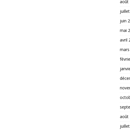
août
juille
juin 
mai 
avril
mars
févri
janvi
déce
nove
octo
sept
août
juille