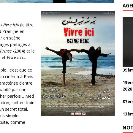
AGE
 «
Vivre ici
» (le titre
d Zran (né en
ur en scène
rages partagés à
 Prince
-2004) et le
, et
Vivre ici
)…
39èm
le : c’est que ce
 du cinéma à Paris
19èm
aractérise d’entre
2026
 habité par une
ucher parfois… Med
37èm
tion, soit en train
n secret total,
13èm
lus simple
 suite, comme
NOT