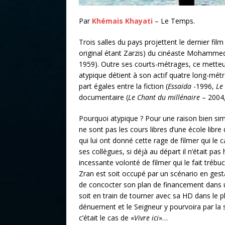
Par
Khémais Khayati
– Le Temps.
Trois salles du pays projettent le dernier film
original étant Zarzis) du cinéaste Mohamme
1959). Outre ses courts-métrages, ce mette
atypique détient à son actif quatre long-mét
part égales entre la fiction (
Essaïda
-1996,
Le
documentaire (
Le Chant du millénaire
– 2004
Pourquoi atypique ? Pour une raison bien simp
ne sont pas les cours libres d’une école libre
qui lui ont donné cette rage de filmer qui le c
ses collègues, si déjà au départ il n’était pas
incessante volonté de filmer qui le fait tréb
Zran est soit occupé par un scénario en gesta
de concocter son plan de financement dans u
soit en train de tourner avec sa HD dans le p
dénuement et le Seigneur y pourvoira par la
c’était le cas de «
Vivre ici
»…