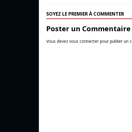
b
r
e
o
r
SOYEZ LE PREMIER À COMMENTER
o
Poster un Commentaire
k
Vous devez
vous connecter
pour publier un 