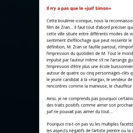
Il n’y a pas que le «juif Simon»
Cette boulimie iconique, nous la reconnaisso
film de Zran… Il faut tout d’abord préciser qu
cette ville située entre différents modes de
sentiment d’effilochage que peut ressentir 
définition, M. Zran se faufile partout, n’impo
l’impression du quotidien de M. Tout le monde
impulsé par l’auteur même s’il ne l’arrange gu
l’impression d’être plus une école buissonni
autour de quatre ou cinq personnages-clés qui so
le jeune candidat à la «Harga», le vendeur de
rencontres comme la marieuse, le chauffeur 
Ainsi, je ne comprends pas pourquoi certains
des traits positifs comme aimer son prochain,
juif ne pouvait pas aimer du tout…
Pourquoi n’a-t-on pas vu les multiples facettes
les aspects négatifs de l’artiste peintre ou l