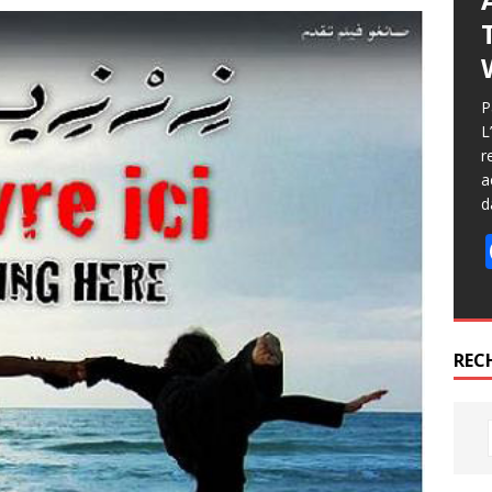
P
L
r
a
d
REC