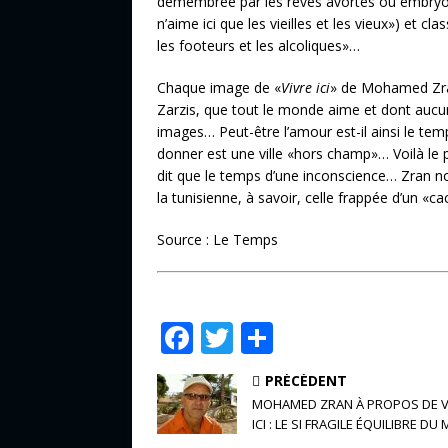
démembrée par les rêves avortés ou embryon
n’aime ici que les vieilles et les vieux») et cla
les footeurs et les alcoliques»…
Chaque image de «
Vivre ici
» de Mohamed Zra
Zarzis, que tout le monde aime et dont aucun 
images… Peut-être l’amour est-il ainsi le tem
donner est une ville «hors champ»… Voilà le pa
dit que le temps d’une inconscience… Zran n
la tunisienne, à savoir, celle frappée d’un 
Source : Le Temps
F
T
P
a
w
ar
PRÉCÉDENT
c
it
ta
MOHAMED ZRAN À PROPOS DE V
e
te
g
ICI : LE SI FRAGILE ÉQUILIBRE D