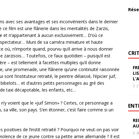
Rése
ns avec ses avantages et ses inconvénients dans le dernier
e ce film est une flânerie dans les mentalités de Zarzis,
 vie et n’appartenant à aucun exclusivement… D’où ce
le spectateur… Muni de sa caméra miniature et haute
rte où, n’importe quand, pourvu qu’il arrive à nous donner
CRI
 zarzisois… Toutefois, ce faux quotidien – puisqu’il est
ère – est tellement à facettes multiples qu’il donne
FR
ère, une promenade, une flânerie qu’une continuité raisonnée
LI
nt l’instituteur retraité, le peintre délaissé, l’épicier juif,
L’
 bibelots… et d’autres petits personnages au gré des
2
de taxi décapotable, les enfants, etc…
 n’y voient que le «juif Simon» ? Certes, ce personnage a
ENT
 sa ville, son pays. S’en étonner, c’est faire comme si un
RE
AU
 positives de l’instit retraité ? Pourquoi ne veut-on pas voir
3
a violence de ce jeune contre sa petite amie allemande ? Il est