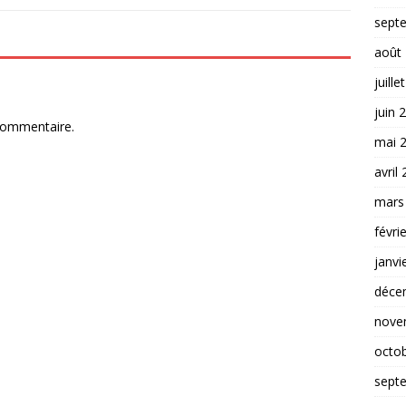
sept
août
juille
juin 
commentaire.
mai 
avril
mars
févri
janvi
déce
nove
octo
sept