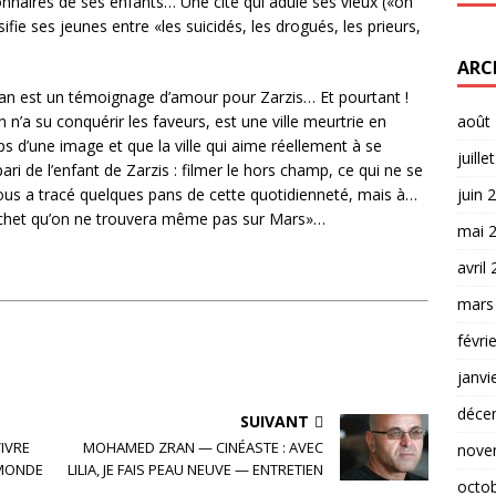
naires de ses enfants… Une cité qui adule ses vieux («on
ssifie ses jeunes entre «les suicidés, les drogués, les prieurs,
ARC
n est un témoignage d’amour pour Zarzis… Et pourtant !
août
n’a su conquérir les faveurs, est une ville meurtrie en
ps d’une image et que la ville qui aime réellement à se
juille
ri de l’enfant de Zarzis : filmer le hors champ, ce qui ne se
juin 
ous a tracé quelques pans de cette quotidienneté, mais à…
«cachet qu’on ne trouvera même pas sur Mars»…
mai 
avril
mars
févri
janvi
déce
SUIVANT
IVRE
MOHAMED ZRAN — CINÉASTE : AVEC
nove
U MONDE
LILIA, JE FAIS PEAU NEUVE — ENTRETIEN
octo