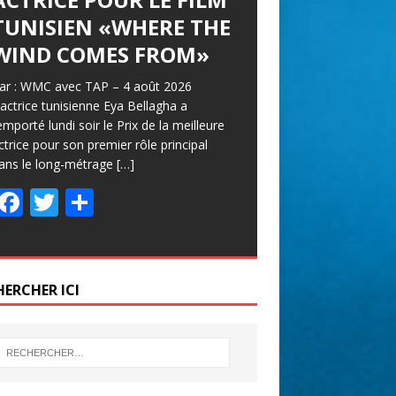
TUNISIEN «WHERE THE
WIND COMES FROM»
ar : WMC avec TAP – 4 août 2026
’actrice tunisienne Eya Bellagha a
emporté lundi soir le Prix de la meilleure
ctrice pour son premier rôle principal
ans le long-métrage
[…]
F
T
P
ac
w
ar
e
itt
ta
b
er
g
HERCHER ICI
o
er
o
k