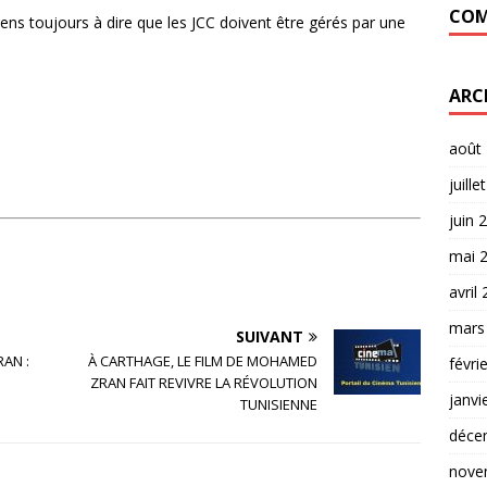
COM
iens toujours à dire que les JCC doivent être gérés par une
ARC
août
juille
juin 
mai 
avril
mars
SUIVANT
RAN :
À CARTHAGE, LE FILM DE MOHAMED
févri
ZRAN FAIT REVIVRE LA RÉVOLUTION
janvi
TUNISIENNE
déce
nove