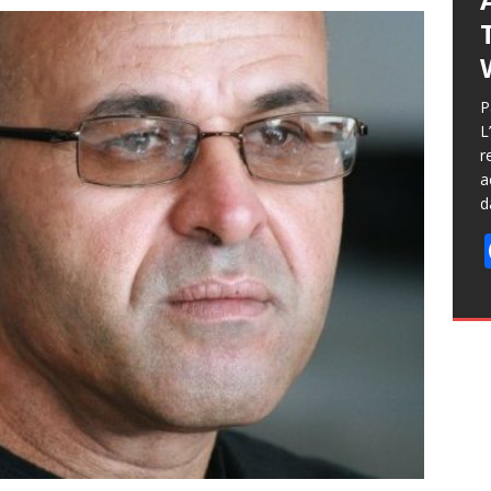
P
L
r
a
d