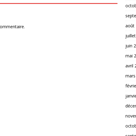
octo
sept
août
commentaire.
juille
juin 
mai 
avril
mars
févri
janvi
déce
nove
octo
sept