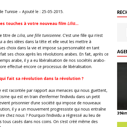
e Tunisie – Ajouté le : 25-05-2015.
REC
res touches à votre nouveau film
Lilia
…
e titre de
Lilia, une fille tunisienne
. C’est une fille qui n’est
i a des idées dans la tête et elle veut les mettre à
e ses choix dans la vie et impose sa personnalité en tant
AGE
qui fait ses choix après les révolutions arabes. En fait, après ce
mps arabe, il y a eu libéralisation de nos sociétés arabo-
ore effectué encore ce processus de libéralisation.
ui fait sa révolution dans la révolution ?
lle est racontée par rapport aux menaces qui nous guettent,
sme qui est en train d’enfermer l’individu dans un petit
 devient prisonnier d’une société qui impose de nouveaux
lution, il y a un mouvement progressiste qui nous entraîne
39èm
aire chez nous ? Pourquoi l’individu a régressé au lieu de
s tous casés dans nos coins. On s’est créé même des