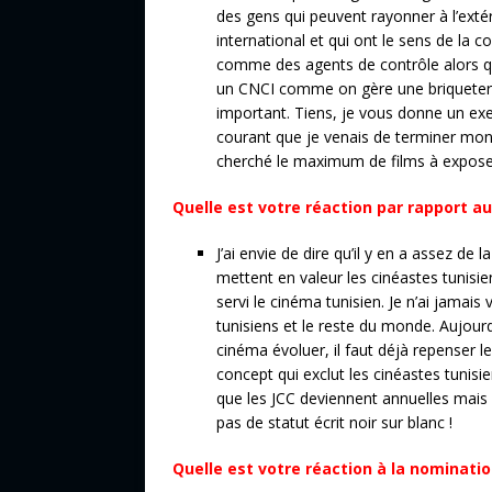
des gens qui peuvent rayonner à l’extér
international et qui ont le sens de la
comme des agents de contrôle alors qu
un CNCI comme on gère une briqueteri
important. Tiens, je vous donne un exe
courant que je venais de terminer mon
cherché le maximum de films à exposer 
Quelle est votre réaction par rapport au
J’ai envie de dire qu’il y en a assez de
mettent en valeur les cinéastes tunisi
servi le cinéma tunisien. Je n’ai jamai
tunisiens et le reste du monde. Aujourd’
cinéma évoluer, il faut déjà repenser le
concept qui exclut les cinéastes tunisie
que les JCC deviennent annuelles mais 
pas de statut écrit noir sur blanc !
Quelle est votre réaction à la nominatio