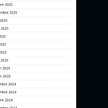
bre 2025
embre 2025
 2025
t 2025
2025
2025
 2025
 2025
er 2025
er 2025
mbre 2024
mbre 2024
bre 2024
embre 2024