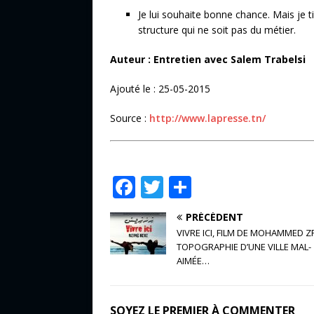
Je lui souhaite bonne chance. Mais je t
structure qui ne soit pas du métier.
Auteur : Entretien avec Salem Trabelsi
Ajouté le : 25-05-2015
Source :
http://www.lapresse.tn/
F
T
P
a
w
ar
PRÉCÉDENT
c
it
ta
VIVRE ICI, FILM DE MOHAMMED Z
e
te
g
TOPOGRAPHIE D’UNE VILLE MAL-
AIMÉE…
b
r
e
o
r
SOYEZ LE PREMIER À COMMENTER