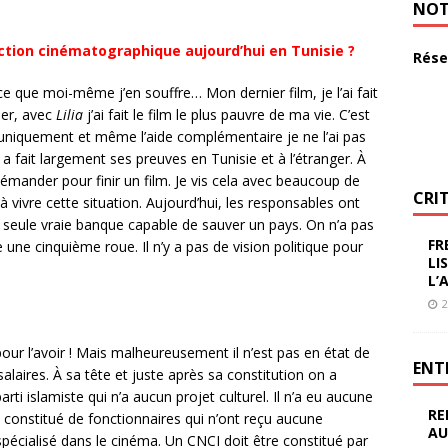
NOT
ction cinématographique aujourd’hui en Tunisie ?
Rése
e que moi-même j’en souffre… Mon dernier film, je l’ai fait
ier, avec
Lilia
j’ai fait le film le plus pauvre de ma vie. C’est
e uniquement et même l’aide complémentaire je ne l’ai pas
 a fait largement ses preuves en Tunisie et à l’étranger. À
mander pour finir un film. Je vis cela avec beaucoup de
CRI
 à vivre cette situation. Aujourd’hui, les responsables ont
la seule vraie banque capable de sauver un pays. On n’a pas
FR
 une cinquième roue. Il n’y a pas de vision politique pour
LI
L’
2
our l’avoir ! Mais malheureusement il n’est pas en état de
ENT
aires. À sa tête et juste après sa constitution on a
ti islamiste qui n’a aucun projet culturel. Il n’a eu aucune
RE
t constitué de fonctionnaires qui n’ont reçu aucune
AU
écialisé dans le cinéma. Un CNCI doit être constitué par