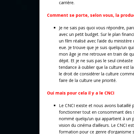
carrière.
Comment se porte, selon vous, la produ
Je ne sais pas quoi vous répondre, parc
avec un petit budget. Sur le plan financ
un film réalisé avec l’aide du ministèr
eue. Je trouve que je suis quelqu’un qui
mon âge je me retrouve en train de qué
dépit. Et je ne suis pas le seul cinéaste
tendance à oublier que la culture est 
le droit de considérer la culture comme
faire de la culture une priorité.
Oui mais pour cela il y a le CNCI
Le CNCI existe et nous avons bataillé p
fonctionner tout en consommant des sal
nommé quelqu’un qui appartient à un par
vision du cinéma d’ailleurs. Le CNCI es
formation pour ce genre d’organisme sp