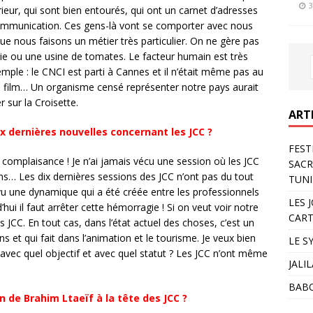
3
ieur, qui sont bien entourés, qui ont un carnet d’adresses
 communication. Ces gens-là vont se comporter avec nous
e nous faisons un métier très particulier. On ne gère pas
e ou une usine de tomates. Le facteur humain est très
mple : le CNCI est parti à Cannes et il n’était même pas au
 film… Un organisme censé représenter notre pays aurait
sur la Croisette.
ART
x dernières nouvelles concernant les JCC ?
FEST
 la complaisance ! Je n’ai jamais vécu une session où les JCC
SACR
ens… Les dix dernières sessions des JCC n’ont pas du tout
TUNI
s vu une dynamique qui a été créée entre les professionnels
LES 
hui il faut arrêter cette hémorragie ! Si on veut voir notre
CART
s JCC. En tout cas, dans l’état actuel des choses, c’est un
ns et qui fait dans l’animation et le tourisme. Je veux bien
LE S
avec quel objectif et avec quel statut ? Les JCC n’ont même
JALI
BAB
n de Brahim Ltaeïf à la tête des JCC ?