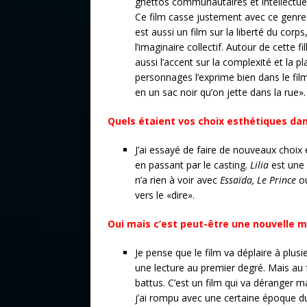
ghettos communautaires et intellectuel
Ce film casse justement avec ce genre 
est aussi un film sur la liberté du corp
l’imaginaire collectif. Autour de cette f
aussi l’accent sur la complexité et la p
personnages l’exprime bien dans le fi
en un sac noir qu’on jette dans la rue».
Quels étaient vos choix esthétiques dan
J’ai essayé de faire de nouveaux choix 
en passant par le casting.
Lilia
est une
n’a rien à voir avec
Essaïda, Le Prince
o
vers le «dire».
Oui mais c’est peut-être une nouvelle m
Je pense que le film va déplaire à plus
une lecture au premier degré. Mais au f
battus. C’est un film qui va déranger 
j’ai rompu avec une certaine époque du