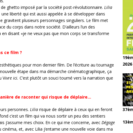
s.
de ghetto imposé par la société post-révolutionnaire.
Lilia
s, une liberté qui est aussi appelée à se développer dans
ille gravitent plusieurs personnages singuliers. Le film met
lace du corps dans notre société. D’ailleurs l’un des
lm en disant «je ne veux pas que mon corps se transforme
s ce film ?
19èm
2026
esthétiques pour mon dernier film. De l’écriture au tournage
 nouvelle étape dans ma démarche cinématographique, ça
u V
ivre ici.
C’est plutôt un souci tourné vers la narration que
anière de raconter qui risque de déplaire…
37èm
ieurs personnes.
Lilia
risque de déplaire à ceux qui en feront
ond c’est un film qui va nous sortir un peu des sentiers
13èm
mais j’assume mes choix. En ce qui me concerne, avec
Dégage
 cinéma, et, avec Lilia j’entame une nouvelle voie dans ma