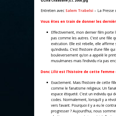
©Lina Chaabane JCC 2008.jpg
Entretien avec
Salem Trabelsi
– La Presse d
Vous êtes en train de donner les derniè
Effectivement, mon dernier film porte l
pas comme les autres. C‘est une fille qu
exécution. Elle est rebelle, elle affirm
qu’individu. C‘est l’histoire d’une fille 
bouleversement qu’on a appelé le printe
musulmanes mais l’individu n’a pas enc
Donc
Lilia
est l’histoire de cette femme q
Exactement. Mais l’histoire de cette fi
comme le fanatisme religieux. Un fanati
espace étiqueté. C’est un individu qui
codes. Normalement, lorsqu’il y a révo
vers l’avant. Pourquoi il y a eu le contr
progresser ? Aujourd’hui, nous somme