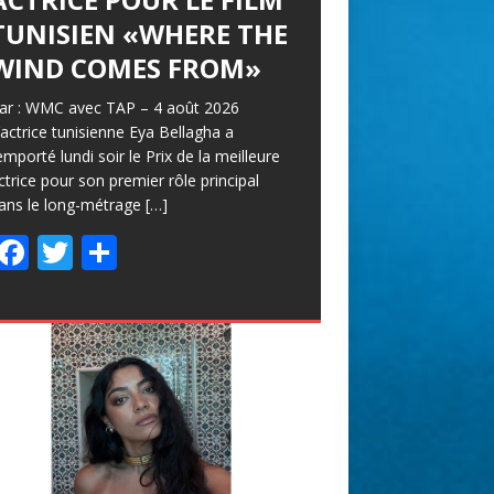
TUNISIEN «WHERE THE
WIND COMES FROM»
ar : WMC avec TAP – 4 août 2026
’actrice tunisienne Eya Bellagha a
emporté lundi soir le Prix de la meilleure
ctrice pour son premier rôle principal
ans le long-métrage
[…]
F
T
P
ac
w
ar
e
itt
ta
b
er
g
o
er
o
k