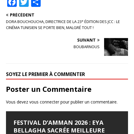
F
T
P
a
w
ar
PRÉCÉDENT
c
it
ta
DORA BOUCHOUCHA, DIRECTRICE DE LA 23° ÉDITION DES JCC : LE
e
te
g
CINÉMA TUNISIEN SE PORTE BIEN, MALGRÉ TOUT !
b
r
e
SUIVANT
o
r
BOUBARNOUS
o
k
SOYEZ LE PREMIER À COMMENTER
Poster un Commentaire
Vous devez
vous connecter
pour publier un commentaire.
FESTIVAL D’AMMAN 2026 : EYA
LES JOURNÉES
LE SYNDROME DE DJAMILA
JALILA BORHANE
BABOUNA BEN AYED
BELLAGHA SACRÉE MEILLEURE
CINÉMATOGRAPHIQUES DE
Le Syndrome de Djamila Pays : Tunisie Réalisateur :
Jalila Borhane Actrice. Filmographie de Jalila Borhane,
Babouna Ben Ayed Actrice. Filmographie de Babouna