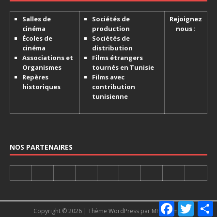
Salles de
Sociétés de
Rejoignez
cinéma
production
nous :
Écoles de
Sociétés de
cinéma
distribution
Associations et
Films étrangers
Organismes
tournés en Tunisie
Repères
Films avec
historiques
contribution
tunisienne
NOS PARTENAIRES
F
T
Copyright © 2026 | Thème WordPress par
MH Themes
a
w
a