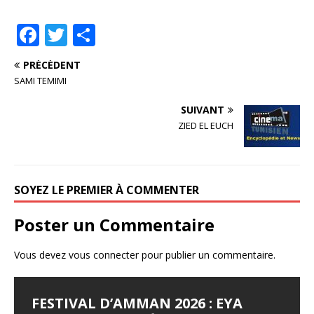
F
T
P
a
w
ar
PRÉCÉDENT
c
it
ta
SAMI TEMIMI
e
te
g
SUIVANT
b
r
e
ZIED EL EUCH
o
r
o
k
SOYEZ LE PREMIER À COMMENTER
Poster un Commentaire
Vous devez
vous connecter
pour publier un commentaire.
FESTIVAL D’AMMAN 2026 : EYA
LES JOURNÉES
LE SYNDROME DE DJAMILA
JALILA BORHANE
BABOUNA BEN AYED