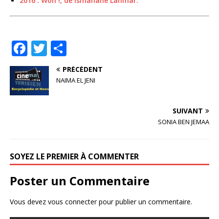
2016 : Woh !, de Ismahane Lahmar.
F
T
P
a
w
ar
PRÉCÉDENT
c
it
ta
NAIMA EL JENI
e
te
g
b
r
e
SUIVANT
o
r
SONIA BEN JEMAA
o
k
SOYEZ LE PREMIER À COMMENTER
Poster un Commentaire
Vous devez
vous connecter
pour publier un commentaire.