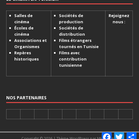
Salles de
Sociétés de
Rejoignez
cinéma
production
nous :
Écoles de
Sociétés de
cinéma
distribution
Associations et
Films étrangers
Organismes
tournés en Tunisie
Repères
Films avec
historiques
contribution
tunisienne
NOS PARTENAIRES
F
T
Copyright © 2026 | Thème WordPress par
MH Themes