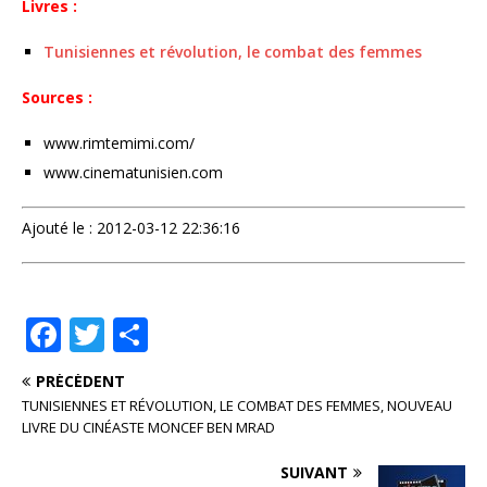
Livres :
Tunisiennes et révolution, le combat des femmes
Sources :
www.rimtemimi.com/
www.cinematunisien.com
Ajouté le : 2012-03-12 22:36:16
F
T
P
a
w
ar
PRÉCÉDENT
c
it
ta
TUNISIENNES ET RÉVOLUTION, LE COMBAT DES FEMMES, NOUVEAU
e
te
g
LIVRE DU CINÉASTE MONCEF BEN MRAD
b
r
e
SUIVANT