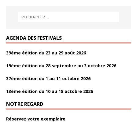
b
t
r
o
t
t
o
e
a
k
r
g
AGENDA DES FESTIVALS
e
r
39ème édition du 23 au 29 août 2026
19ème édition du 28 septembre au 3 octobre 2026
37ème édition du 1 au 11 octobre 2026
13ème édition du 10 au 18 octobre 2026
NOTRE REGARD
Réservez votre exemplaire