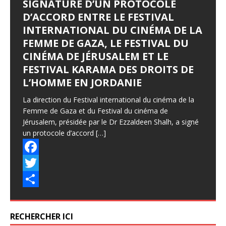
SIGNATURE D’UN PROTOCOLE
D’ACCORD ENTRE LE FESTIVAL
INTERNATIONAL DU CINÉMA DE LA
FEMME DE GAZA, LE FESTIVAL DU
CINÉMA DE JÉRUSALEM ET LE
FESTIVAL KARAMA DES DROITS DE
L’HOMME EN JORDANIE
La direction du Festival international du cinéma de la
Femme de Gaza et du Festival du cinéma de
Jérusalem, présidée par le Dr Ezzaldeen Shalh, a signé
un protocole d’accord
[…]
F
a
T
c
w
P
e
i
a
RECHERCHER ICI