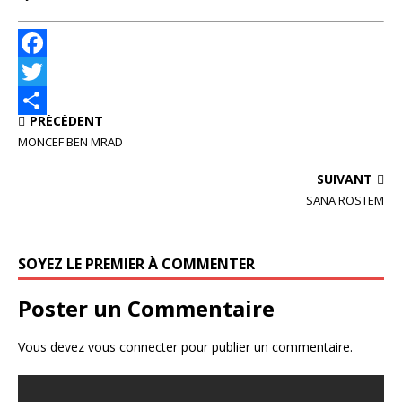
F
a
T
PRÉCÉDENT
c
w
P
MONCEF BEN MRAD
e
i
a
SUIVANT
b
t
r
SANA ROSTEM
o
t
t
o
e
a
SOYEZ LE PREMIER À COMMENTER
k
r
g
e
Poster un Commentaire
r
Vous devez
vous connecter
pour publier un commentaire.