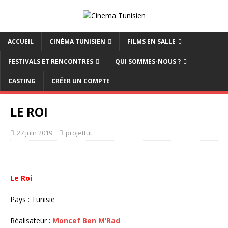
ACCUEIL
CINÉMA TUNISIEN
FILMS EN SALLE
FESTIVALS ET RENCONTRES
QUI SOMMES-NOUS ?
CASTING
CRÉER UN COMPTE
LE ROI
27 juin 2019
projettut
Le Roi
Pays : Tunisie
Réalisateur :
Moncef Ben M’Rad