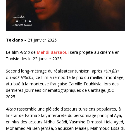
Tekiano
– 21 janvier 2025
Le film
Aïcha
de
Mehdi Barsaoui
sera projeté au cinéma en
Tunisie dès le 22 janvier 2025.
Second long-métrage du réalisateur tunisien, après «
Un fils
»
ou «
Bik N3ich
», ce film a remporté le prix du meilleur montage,
attribué à la monteuse française Camille Toubkisla, lors des
dernières Journées cinématographiques de Carthage, JCC
2025.
Aïcha
rassemble une pléiade d’acteurs tunisiens populaires, à
l’instar de Fatma Sfar, interprète du personnage principal Aya,
en plus des acteurs Nidhal Saâdi, Yasmine Dimassi, Hela Ayed,
Mohamed Ali Ben Jemâa, Saoussen Mâalej, Mahmoud Essaidi,