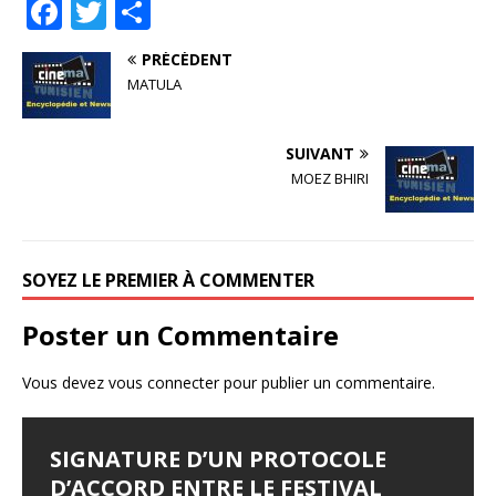
F
T
P
a
w
ar
PRÉCÉDENT
c
it
ta
MATULA
e
te
g
b
r
e
SUIVANT
o
r
MOEZ BHIRI
o
k
SOYEZ LE PREMIER À COMMENTER
Poster un Commentaire
Vous devez
vous connecter
pour publier un commentaire.
SIGNATURE D’UN PROTOCOLE
FESTIVAL D’AMMAN 2026 : EYA
LES JOURNÉES
LE SYNDROME DE DJAMILA
JALILA BORHANE
D’ACCORD ENTRE LE FESTIVAL
BELLAGHA SACRÉE MEILLEURE
CINÉMATOGRAPHIQUES DE