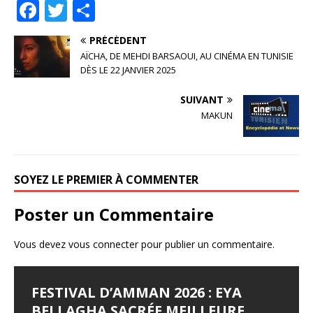
F
T
P
a
w
ar
PRÉCÉDENT
c
it
ta
AÏCHA, DE MEHDI BARSAOUI, AU CINÉMA EN TUNISIE
e
te
g
DÈS LE 22 JANVIER 2025
b
r
e
SUIVANT
o
r
MAKUN
o
k
SOYEZ LE PREMIER À COMMENTER
Poster un Commentaire
Vous devez
vous connecter
pour publier un commentaire.
FESTIVAL D’AMMAN 2026 : EYA
LES JOURNÉES
LE SYNDROME DE DJAMILA
JALILA BORHANE
BABOUNA BEN AYED
BELLAGHA SACRÉE MEILLEURE
CINÉMATOGRAPHIQUES DE