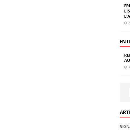
FR
LI
L’
2
ENT
RE
AU
3
ART
SIGN