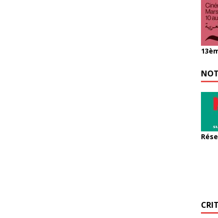
13èm
NOT
Rése
CRI