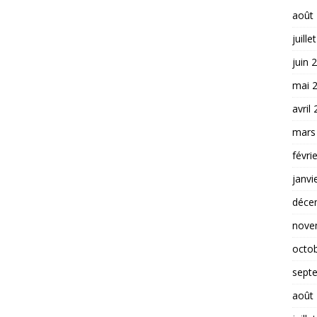
août
juille
juin 
mai 
avril
mars
févri
janvi
déce
nove
octo
sept
août