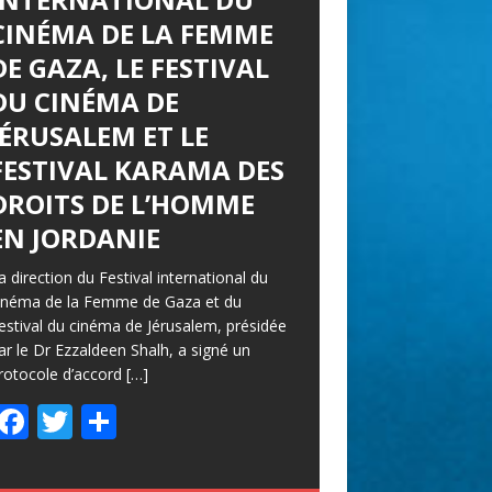
CINÉMA DE LA FEMME
DE GAZA, LE FESTIVAL
DU CINÉMA DE
JÉRUSALEM ET LE
FESTIVAL KARAMA DES
DROITS DE L’HOMME
EN JORDANIE
a direction du Festival international du
inéma de la Femme de Gaza et du
estival du cinéma de Jérusalem, présidée
ar le Dr Ezzaldeen Shalh, a signé un
rotocole d’accord
[…]
F
T
P
ac
w
ar
e
itt
ta