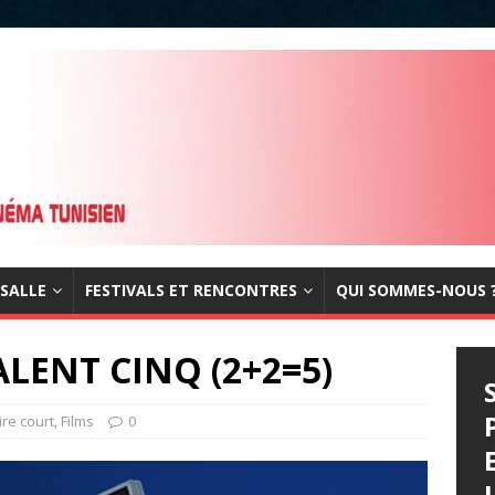
 SALLE
FESTIVALS ET RENCONTRES
QUI SOMMES-NOUS 
LENT CINQ (2+2=5)
re court
,
Films
0