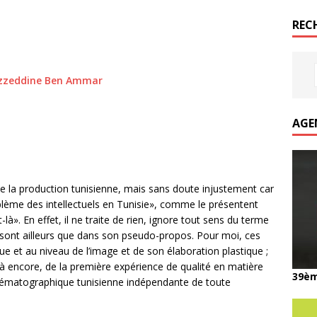
REC
zzeddine Ben Ammar
AGE
ute la production tunisienne, mais sans doute injustement car
oblème des intellectuels en Tunisie», comme le présentent
-là». En effet, il ne traite de rien, ignore tout sens du terme
es sont ailleurs que dans son pseudo-propos. Pour moi, ces
e et au niveau de l’image et de son élaboration plastique ;
t, là encore, de la première expérience de qualité en matière
39èm
cinématographique tunisienne indépendante de toute