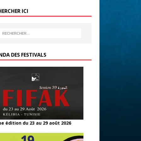
b
er
g
HERCHER ICI
o
er
o
k
NDA DES FESTIVALS
e édition du 23 au 29 août 2026