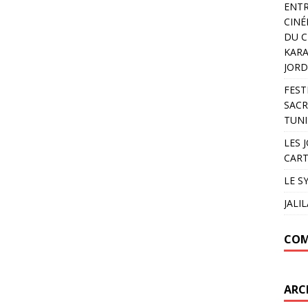
ENTR
CINÉ
DU C
KARA
JORD
FEST
SACR
TUNI
LES 
CART
LE S
JALI
COM
ARC