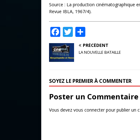
Source : La production cinématographique en 
Revue IBLA, 1967/4).
F
T
P
a
w
ar
PRÉCÉDENT
c
it
ta
LA NOUVELLE BATAILLE
e
te
g
b
r
e
o
r
SOYEZ LE PREMIER À COMMENTER
o
Poster un Commentaire
k
Vous devez
vous connecter
pour publier un 