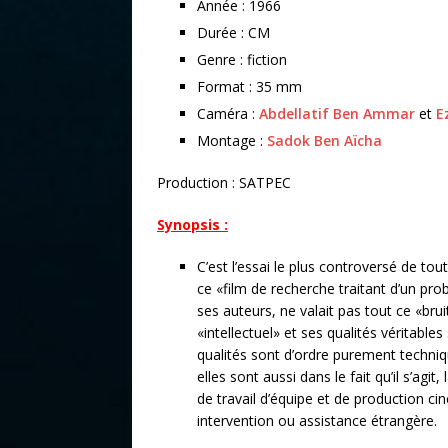
Année : 1966
Durée : CM
Genre : fiction
Format : 35 mm
Caméra :
Abdellatif Ben Ammar
et
E
Montage :
Sadok Ben Aïcha
Production : SATPEC
Synopsis :
C’est l’essai le plus controversé de to
ce «film de recherche traitant d’un pr
ses auteurs, ne valait pas tout ce «bruit
«intellectuel» et ses qualités véritabl
qualités sont d’ordre purement techniqu
elles sont aussi dans le fait qu’il s’agi
de travail d’équipe et de production 
intervention ou assistance étrangère.