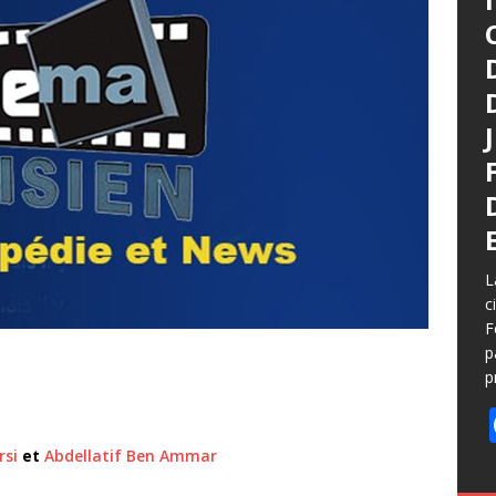
L
c
F
p
p
rsi
et
Abdellatif Ben Ammar