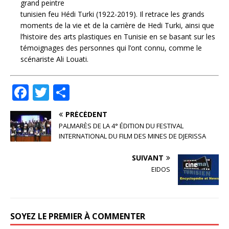
grand peintre
tunisien feu Hédi Turki (1922-2019). Il retrace les grands
moments de la vie et de la carrière de Hedi Turki, ainsi que
l’histoire des arts plastiques en Tunisie en se basant sur les
témoignages des personnes qui l’ont connu, comme le
scénariste Ali Louati.
F
T
P
a
w
ar
PRÉCÉDENT
c
it
ta
PALMARÈS DE LA 4° ÉDITION DU FESTIVAL
e
te
g
INTERNATIONAL DU FILM DES MINES DE DJERISSA
b
r
e
SUIVANT
o
r
EIDOS
o
k
SOYEZ LE PREMIER À COMMENTER