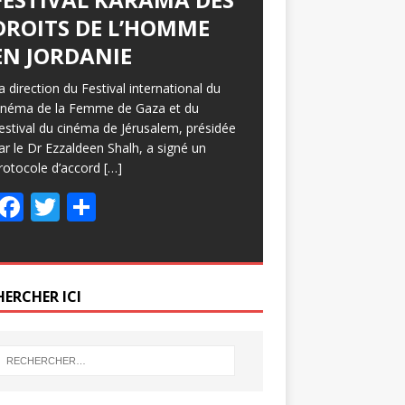
DROITS DE L’HOMME
EN JORDANIE
a direction du Festival international du
inéma de la Femme de Gaza et du
estival du cinéma de Jérusalem, présidée
ar le Dr Ezzaldeen Shalh, a signé un
rotocole d’accord
[…]
F
T
P
ac
w
ar
e
itt
ta
b
er
g
HERCHER ICI
o
er
o
k