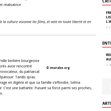
CRI
t réalisatrice
FR
LI
L’
la culture visionne les films, et vote en toute liberté et en
2
ENT
RE
AU
amille berbère bourgeoise
3
après avoir rencontré
© imarabe.org
rovocateur, du patriarcat
’épanouir. Tandis qu’au
age en Algérie et que sa famille s’effondre, Selma
r. C’est une battante. Puisant sa force parmi ses proches,
n.
ART