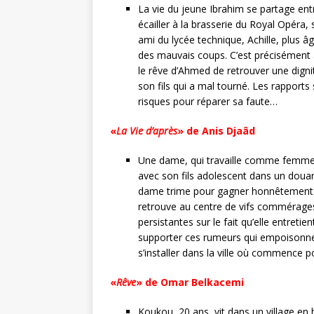
La vie du jeune Ibrahim se partage en
écailler à la brasserie du Royal Opéra, 
ami du lycée technique, Achille, plus âg
des mauvais coups. C’est précisément 
le rêve d’Ahmed de retrouver une dignité
son fils qui a mal tourné. Les rapports
risques pour réparer sa faute…
«
La Vie d’après
» de Anis Djaâd
Une dame, qui travaille comme femme
avec son fils adolescent dans un douar 
dame trime pour gagner honnêtement sa
retrouve au centre de vifs commérage
persistantes sur le fait qu’elle entret
supporter ces rumeurs qui empoisonnen
s’installer dans la ville où commence po
«
Rêve
» de Omar Belkacemi
Koukou, 20 ans, vit dans un village e