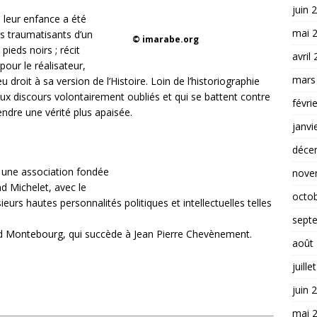
juin 
e leur enfance a été
mai 
rs traumatisants d’un
© imarabe.org
 pieds noirs ; récit
avril
our le réalisateur,
mars
 droit à sa version de l’Histoire. Loin de l’historiographie
 aux discours volontairement oubliés et qui se battent contre
févri
ndre une vérité plus apaisée.
janvi
déce
t une association fondée
nove
d Michelet, avec le
octo
eurs hautes personnalités politiques et intellectuelles telles
sept
aud Montebourg, qui succède à Jean Pierre Chevènement.
août
juille
juin 
mai 