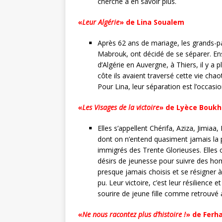
cherche à en savoir plus.
«
Leur Algérie
» de Lina Soualem
Après 62 ans de mariage, les grands-pa
Mabrouk, ont décidé de se séparer. En
d’Algérie en Auvergne, à Thiers, il y a 
côte ils avaient traversé cette vie chao
Pour Lina, leur séparation est l’occasio
«
Les Visages de la victoire
» de Lyèce Boukh
Elles s’appellent Chérifa, Aziza, Jim
dont on n’entend quasiment jamais la
immigrés des Trente Glorieuses. Elles 
désirs de jeunesse pour suivre des ho
presque jamais choisis et se résigner à 
pu. Leur victoire, c’est leur résilience
sourire de jeune fille comme retrouvé
«
Ne nous racontez plus d’histoire !
» de Ferha