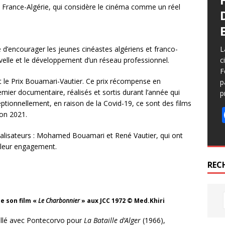
n France-Algérie, qui considère le cinéma comme un réel
nté d’encourager les jeunes cinéastes algériens et franco-
L
ouvelle et le développement d’un réseau professionnel.
c
F
t le Prix Bouamari-Vautier. Ce prix récompense en
p
emier documentaire, réalisés et sortis durant l’année qui
p
ptionnellement, en raison de la Covid-19, ce sont des films
ion 2021.
réalisateurs : Mohamed Bouamari et René Vautier, qui ont
t leur engagement.
REC
e son film «
Le Charbonnier
» aux JCC 1972 © Med.Khiri
vaillé avec Pontecorvo pour
La Bataille d’Alger
(1966),