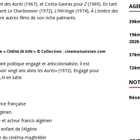
nt des Aurès
(1967), et Costa-Gavras pour
Z
(1969). En tant
AGE
ment
Le Charbonnier
(1972),
L’Héritage
(1974),
À L’ombre des
re autres films de son riche palmarès.
39èm
19èm
2026
lm «
Cinéma de lutte
» © Collection : cinematunisien.com
37èm
ant politique engagé et anticolonialiste, il est
13èm
voir vingt ans dans les Aurès
» (1972). Engagé pour
ALN en lutte.
NOT
Rése
rice française
gérien
e et acteur franco-algérien
 enfant de l’Algérie
ste du cinéma maghrébin