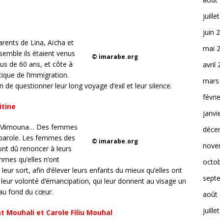
juille
juin 
rents de Lina, Aïcha et
mai 
semble ils étaient venus
© imarabe.org
plus de 60 ans, et côte à
avril
tique de l’immigration.
mars
n de questionner leur long voyage d’exil et leur silence.
févri
itine
janvi
iaa, Mimouna… Des femmes
déce
 parole. Les femmes des
© imarabe.org
nove
ont dû renoncer à leurs
mmes qu’elles n’ont
octo
leur sort, afin d’élever leurs enfants du mieux qu’elles ont
sept
 et leur volonté d’émancipation, qui leur donnent au visage un
 au fond du cœur.
août
juille
t Mouhali et Carole Filiu Mouhal