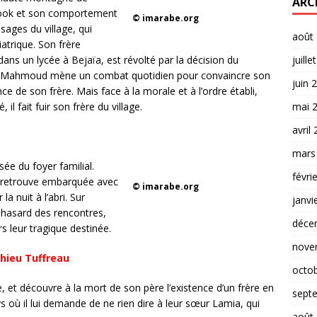
ARC
n look et son comportement
© imarabe.org
 sages du village, qui
août
iatrique. Son frère
ns un lycée à Bejaïa, est révolté par la décision du
juille
e, Mahmoud mène un combat quotidien pour convaincre son
juin 
nce de son frère. Mais face à la morale et à l’ordre établi,
l fait fuir son frère du village.
mai 
avril
mars
sée du foyer familial.
févri
 se retrouve embarquée avec
© imarabe.org
la nuit à l’abri. Sur
janvi
u hasard des rencontres,
déce
s leur tragique destinée.
nove
hieu Tuffreau
octo
ie, et découvre à la mort de son père l’existence d’un frère en
sept
ys où il lui demande de ne rien dire à leur sœur Lamia, qui
août