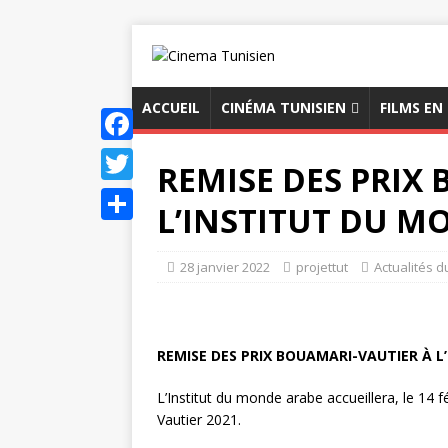
ACCUEIL
CINÉMA TUNISIEN
FILMS EN
F
REMISE DES PRIX
a
T
L’INSTITUT DU M
c
w
P
e
i
a
28 janvier 2022
projettut
Actualités 
b
t
r
o
t
t
o
e
REMISE DES PRIX BOUAMARI-VAUTIER À L
a
k
r
g
L’Institut du monde arabe accueillera, le 14 
Vautier 2021.
e