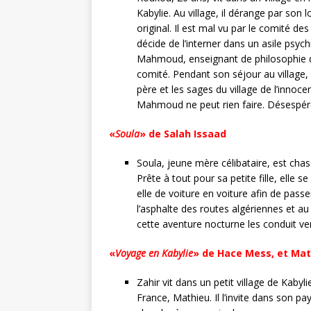
Kabylie. Au village, il dérange par so
original. Il est mal vu par le comité des
décide de l’interner dans un asile psych
Mahmoud, enseignant de philosophie da
comité. Pendant son séjour au villag
père et les sages du village de l’innoce
Mahmoud ne peut rien faire. Désespéré, i
«
Soula
» de Salah Issaad
Soula, jeune mère célibataire, est chas
Prête à tout pour sa petite fille, elle
elle de voiture en voiture afin de passer 
l’asphalte des routes algériennes et a
cette aventure nocturne les conduit ver
«
Voyage en Kabylie
» de Hace Mess, et Mat
Zahir vit dans un petit village de Kabyl
France, Mathieu. Il l’invite dans son pa