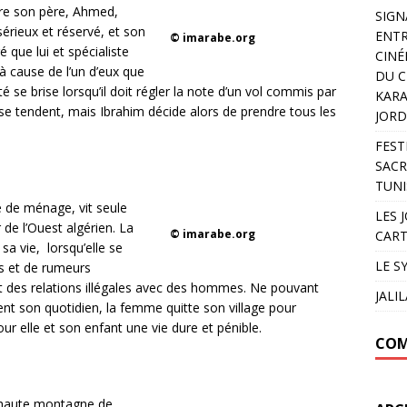
tre son père, Ahmed,
SIGN
sérieux et réservé, et son
ENTR
© imarabe.org
é que lui et spécialiste
CINÉ
à cause de l’un d’eux que
DU C
 se brise lorsqu’il doit régler la note d’un vol commis par
KARA
 se tendent, mais Ibrahim décide alors de prendre tous les
JORD
FEST
SACR
TUNI
 de ménage, vit seule
LES 
de l’Ouest algérien. La
© imarabe.org
CART
 vie, lorsqu’elle se
LE S
s et de rumeurs
ient des relations illégales avec des hommes. Ne pouvant
JALI
t son quotidien, la femme quitte son village pour
ur elle et son enfant une vie dure et pénible.
COM
n haute montagne de