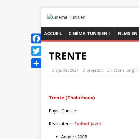
ACCUEIL
CINÉMA TUNISIEN
FILMS EN
F
TRENTE
a
T
c
5 juillet 2021
projettut
Fictions long
,
F
w
P
e
i
a
b
t
r
Trente (Thalathoun)
o
t
t
o
e
Pays : Tunisie
a
k
r
g
Réalisateur :
Fadhel Jaziri
e
Année : 2005