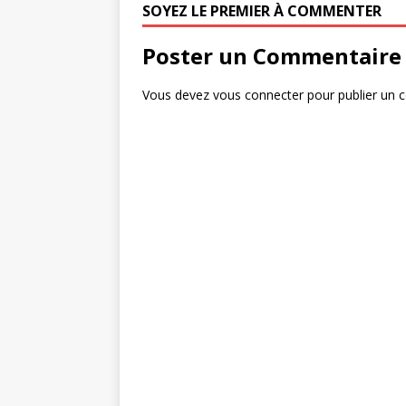
b
r
e
SOYEZ LE PREMIER À COMMENTER
o
r
Poster un Commentaire
o
k
Vous devez
vous connecter
pour publier un 