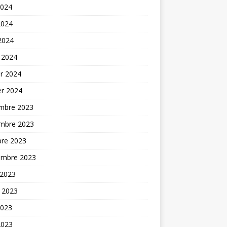
2024
2024
 2024
 2024
er 2024
er 2024
mbre 2023
mbre 2023
bre 2023
embre 2023
 2023
t 2023
2023
2023