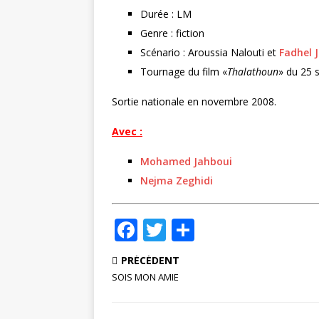
r
Durée : LM
Genre : fiction
Scénario : Aroussia Nalouti et
Fadhel J
Tournage du film «
Thalathoun
» du 25 
Sortie nationale en novembre 2008.
Avec :
Mohamed Jahboui
Nejma Zeghidi
F
T
P
a
w
ar
PRÉCÉDENT
c
it
ta
SOIS MON AMIE
e
te
g