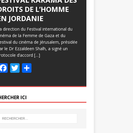
DROITS DE L’HOMME
EN JORDANIE
a direction du Festival international du
inéma de la Femme de Gaza et du
estival du cinéma de Jérusalem, présidée
ar le Dr Ezzaldeen Shalh, a signé un
rotocole d’accord
[…]
F
T
P
ac
w
ar
e
itt
ta
b
er
g
HERCHER ICI
o
er
o
k