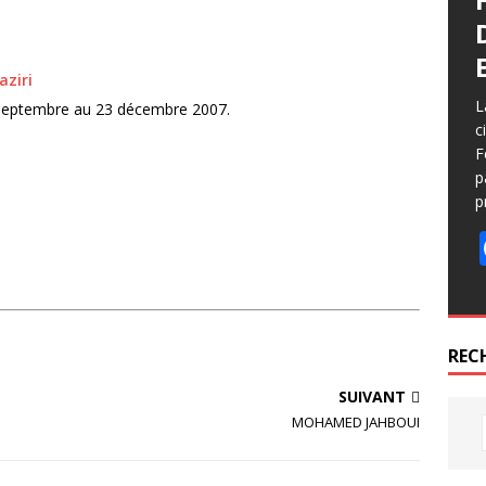
aziri
L
septembre au 23 décembre 2007.
c
F
p
p
REC
SUIVANT
MOHAMED JAHBOUI