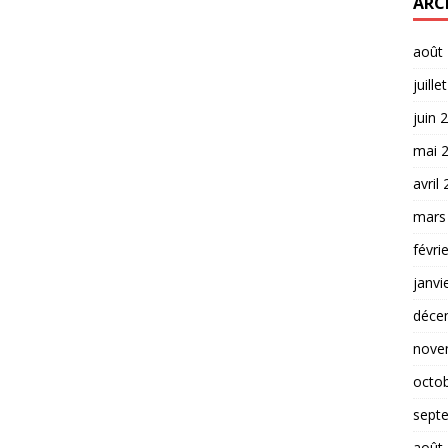
ARC
août
juille
juin 
mai 
avril
mars
févri
janvi
déce
nove
octo
sept
août