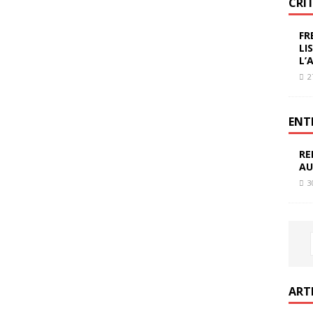
CRI
FR
LI
L’
2
ENT
RE
AU
3
ART