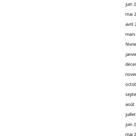
juin 
mai 
avril
mars
févri
janvi
déce
nove
octo
sept
août
juille
juin 
mai 