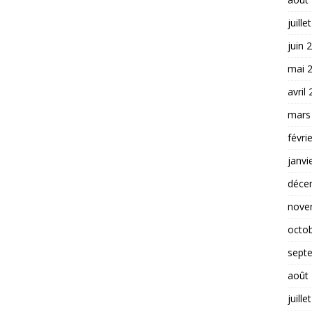
juille
juin 
mai 
avril
mars
févri
janvi
déce
nove
octo
sept
août
juille