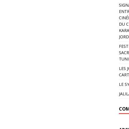
SIGN
ENTR
CINÉ
DU C
KARA
JORD
FEST
SACR
TUNI
LES 
CART
LE S
JALI
COM