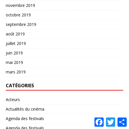
novembre 2019
octobre 2019
septembre 2019
août 2019
juillet 2019
juin 2019
mai 2019
mars 2019
CATÉGORIES
Acteurs
Actualités du cinéma
Agenda des festivals
F
T
a
w
a
Agenda des festivals
c
i
r