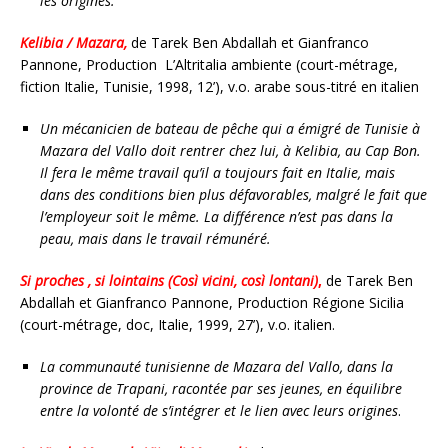
les origines.
Kelibia / Mazara,
de Tarek Ben Abdallah et Gianfranco
Pannone, Production L’Altritalia ambiente (court-métrage,
fiction Italie, Tunisie, 1998, 12’), v.o. arabe sous-titré en italien
Un mécanicien de bateau de pêche qui a émigré de Tunisie à
Mazara del Vallo doit rentrer chez lui, à Kelibia, au Cap Bon.
Il fera le même travail qu’il a toujours fait en Italie, mais
dans des conditions bien plus défavorables, malgré le fait que
l’employeur soit le même. La différence n’est pas dans la
peau, mais dans le travail rémunéré.
Si proches , si lointains (Così vicini, così lontani)
,
de Tarek Ben
Abdallah et Gianfranco Pannone, Production Régione Sicilia
(court-métrage, doc, Italie, 1999, 27’), v.o. italien.
La communauté tunisienne de Mazara del Vallo, dans la
province de Trapani, racontée par ses jeunes, en équilibre
entre la volonté de s’intégrer et le lien avec leurs origines
.