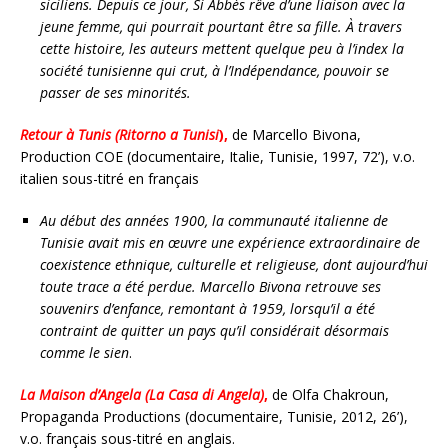
siciliens. Depuis ce jour, Si Abbès rêve d’une liaison avec la
jeune femme, qui pourrait pourtant être sa fille. À travers
cette histoire, les auteurs mettent quelque peu à l’index la
société tunisienne qui crut, à l’Indépendance, pouvoir se
passer de ses minorités.
Retour à Tunis (Ritorno a Tunisi
),
de Marcello Bivona,
Production COE (documentaire, Italie, Tunisie, 1997, 72’), v.o.
italien sous-titré en français
Au début des années 1900, la communauté italienne de
Tunisie avait mis en œuvre une expérience extraordinaire de
coexistence ethnique, culturelle et religieuse, dont aujourd’hui
toute trace a été perdue. Marcello Bivona retrouve ses
souvenirs d’enfance, remontant à 1959, lorsqu’il a été
contraint de quitter un pays qu’il considérait désormais
comme le sien
.
La Maison d’Angela (La Casa di Angela)
,
de Olfa Chakroun,
Propaganda Productions (documentaire, Tunisie, 2012, 26’),
v.o. français sous-titré en anglais.