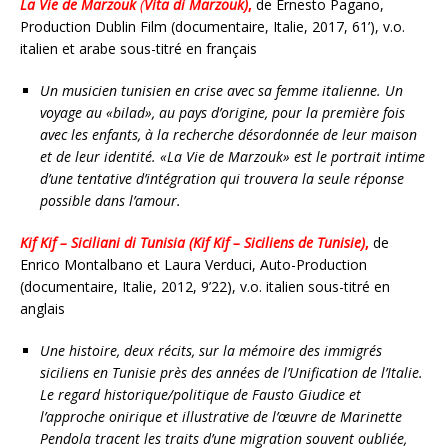
La Vie de Marzouk
(
Vita di Marzouk)
,
de Ernesto Pagano,
Production Dublin Film (documentaire, Italie, 2017, 61’), v.o.
italien et arabe sous-titré en français
Un musicien tunisien en crise avec sa femme italienne. Un
voyage au «bilad», au pays d’origine, pour la première fois
avec les enfants, à la recherche désordonnée de leur maison
et de leur identité. «La Vie de Marzouk» est le portrait intime
d’une tentative d’intégration qui trouvera la seule réponse
possible dans l’amour.
Kif Kif – Siciliani di Tunisia (Kif Kif – Siciliens de Tunisie)
,
de
Enrico Montalbano et Laura Verduci, Auto-Production
(documentaire, Italie, 2012, 9’22), v.o. italien sous-titré en
anglais
Une histoire, deux récits, sur la mémoire des immigrés
siciliens en Tunisie près des années de l’Unification de l’Italie.
Le regard historique/politique de Fausto Giudice et
l’approche onirique et illustrative de l’œuvre de Marinette
Pendola tracent les traits d’une migration souvent oubliée,