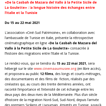
«De la Casbah de Mazara del Vallo à la Petite Sicile de
La Goulette» :
l
a longue histoire des échanges entre
l’Italie et la Tunisie
Du 15 au 22 mai 2021
L’association «Ciné-Sud Patrimoine», en collaboration avec
l’ambassade de Tunisie en Italie, présente la rétrospective
cinématographique en ligne «
De la Casbah de Mazara del
Vallo à la Petite Sicile de La Goulette
» consacrée à
l’histoire des migrations entre l’Italie et la Tunisie.
Le rendez-vous, qui se tiendra du
15 au 22 mai 2021
, sera
hébergé sur le site
www.cinemaaumusee.org
(en libre accès),
et proposera au public
12 films
, des longs et courts-métrages,
des documentaires et des films de fiction, réalisés par des
cinéastes qui, au cours des trente dernières années, ont
raconté l’importance et l’intensité de cet échange entre les
deux pays des deux rives de la Méditerranée. Plus d’un siècle
d’histoire de la migration Nord-Sud, Sud-Nord, depuis l’arrivée
des premiers Siciliens et Livournais émigrés en Tunisie, jusqu’à