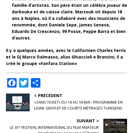
famille d’artistes. Son père était un célèbre joueur de
darbouka et de caisse claire. Marzouk vit depuis 18
ans à Naples, où il a collaboré avec des musiciens de
renommée, dont Daniele Sepe, James Senese,
Eduardo De Crescenzo, 99 Posse, Peppe Barra et bien
d’autres.
Il y a quelques années, avec le Californien Charles Ferris
et le Dj Marco Dalmasso, alias Ghiaccioli e Branzini, il a
créé le groupe «Fanfara Station»
F
T
P
a
w
ar
PRÉCÉDENT
c
it
ta
«SANS TICKET» DU 14 AU 16 MAI : PROGRAMME EN
e
te
g
LIGNE GRATUIT DE COURTS MÉTRAGES TUNISIENS
b
r
e
SUIVANT
o
r
LE 35° FESTIVAL INTERNATIONAL DU FILM AMATEUR