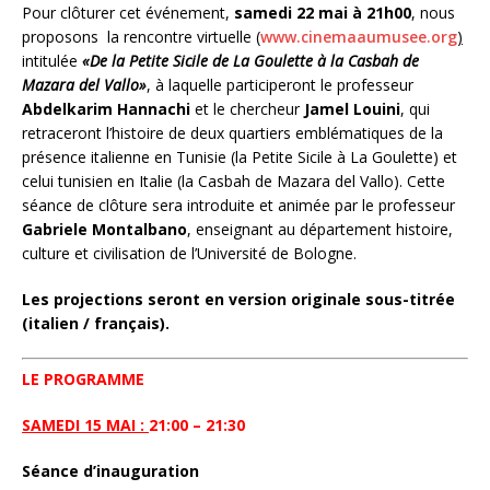
Pour clôturer cet événement,
samedi 22 mai à 21h00
, nous
proposons la rencontre virtuelle (
www.cinemaaumusee.org
)
intitulée
«De la Petite Sicile de La Goulette à la Casbah de
Mazara del Vallo»
, à laquelle participeront le professeur
Abdelkarim Hannachi
et le chercheur
Jamel Louini
, qui
retraceront l’histoire de deux quartiers emblématiques de la
présence italienne en Tunisie (la Petite Sicile à La Goulette) et
celui tunisien en Italie (la Casbah de Mazara del Vallo). Cette
séance de clôture sera introduite et animée par le professeur
Gabriele Montalbano
, enseignant au département histoire,
culture et civilisation de l’Université de Bologne.
Les projections seront en version originale sous-titrée
(italien / français).
LE PROGRAMME
SAMEDI 15 MAI
:
21:00 – 21:30
Séance d’inauguration