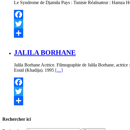
Le Syndrome de Djamila Pays : Tunisie Réalisateur : Hamza He
Facebook
Twitter
Partager
JALILA BORHANE
Jalila Borhane Actrice. Filmographie de Jalila Borhane, actrice
Essid (Khadija). 1995
[…]
Facebook
Twitter
Partager
Rechercher ici