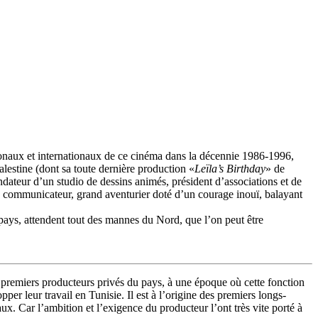
ionaux et internationaux de ce cinéma dans la décennie 1986-1996,
estine (dont sa toute dernière production «
Leïla’s Birthday
» de
ondateur d’un studio de dessins animés, président d’associations et de
nd communicateur, grand aventurier doté d’un courage inouï, balayant
pays, attendent tout des mannes du Nord, que l’on peut être
premiers producteurs privés du pays, à une époque où cette fonction
r leur travail en Tunisie. Il est à l’origine des premiers longs-
x. Car l’ambition et l’exigence du producteur l’ont très vite porté à