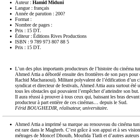
Auteur :
Hamid Miduni
Langue : français
Année de parution : 200?
Format :
Nombre de pages :
Prix : 15 DT.
Éditeur : Éditions Rives Productions
ISBN : 9 789 973 807 88 5
Prix : 15 DT.
L’un des plus importants producteurs de l’histoire du cinéma t
Ahmed Attia a débordé ensuite des frontières de son pays pour 
Rachid Macharaoui). Militant polyvalent de l’édification d’un cin
syndicat et directeur de festivals, Ahmed Attia aura surtout ét
tous les obstacles qui pouvaient l’empêcher d’atteindre son but.
Il aura réussi à prouver à tous ceux qui, baissant les bras dev
producteur à part entière de ces cinémas… depuis le Sud.
Férid BOUGHEDIR, réalisateur, universitaire.
Ahmed Attia a imprimé sa marque au renouveau du cinéma tunisie
est rare dans le Maghreb. C’est grâce à son appui et à ses visi
métrages de Moncef Dhouib, Moufida Tlatli et d’autres auteurs qu