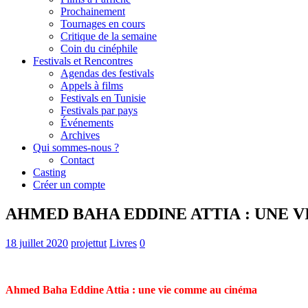
Prochainement
Tournages en cours
Critique de la semaine
Coin du cinéphile
Festivals et Rencontres
Agendas des festivals
Appels à films
Festivals en Tunisie
Festivals par pays
Événements
Archives
Qui sommes-nous ?
Contact
Casting
Créer un compte
AHMED BAHA EDDINE ATTIA : UNE 
18 juillet 2020
projettut
Livres
0
Ahmed Baha Eddine Attia : une vie comme au cinéma