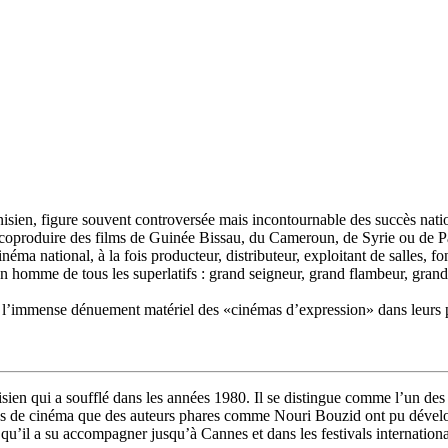
unisien, figure souvent controversée mais incontournable des succès nat
coproduire des films de Guinée Bissau, du Cameroun, de Syrie ou de Pal
éma national, à la fois producteur, distributeur, exploitant de salles, f
é un homme de tous les superlatifs : grand seigneur, grand flambeur, gra
ant l’immense dénuement matériel des «cinémas d’expression» dans leurs 
n qui a soufflé dans les années 1980. Il se distingue comme l’un des 
ons de cinéma que des auteurs phares comme Nouri Bouzid ont pu développe
’il a su accompagner jusqu’à Cannes et dans les festivals internationau