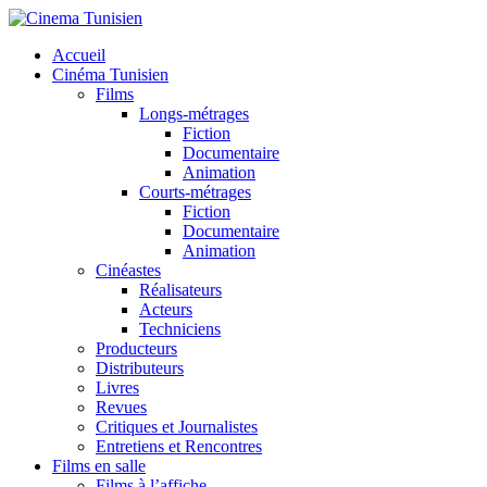
Accueil
Cinéma Tunisien
Films
Longs-métrages
Fiction
Documentaire
ok
Animation
Courts-métrages
Fiction
Documentaire
Animation
r
Cinéastes
Réalisateurs
Acteurs
Techniciens
Producteurs
Distributeurs
Livres
Revues
Critiques et Journalistes
Entretiens et Rencontres
Films en salle
Films à l’affiche