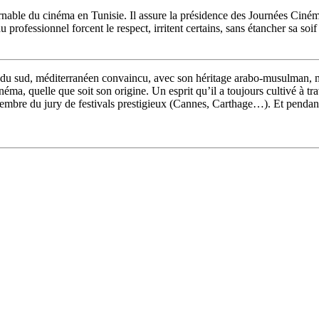
rnable du cinéma en Tunisie. Il assure la présidence des Journées Ciné
 professionnel forcent le respect, irritent certains, sans étancher sa s
 du sud, méditerranéen convaincu, avec son héritage arabo-musulman, mai
néma, quelle que soit son origine. Un esprit qu’il a toujours cultivé à tr
mbre du jury de festivals prestigieux (Cannes, Carthage…). Et pendant 