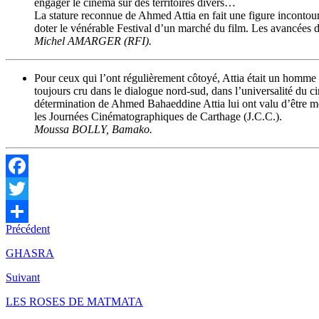
engager le cinéma sur des territoires divers…
La stature reconnue de Ahmed Attia en fait une figure incontou
doter le vénérable Festival d’un marché du film. Les avancées du
Michel AMARGER (RFI).
Pour ceux qui l’ont régulièrement côtoyé, Attia était un homme
toujours cru dans le dialogue nord-sud, dans l’universalité du ci
détermination de Ahmed Bahaeddine Attia lui ont valu d’être me
les Journées Cinématographiques de Carthage (J.C.C.).
Moussa BOLLY, Bamako.
Facebook
Twitter
Précédent
Partager
GHASRA
Suivant
LES ROSES DE MATMATA