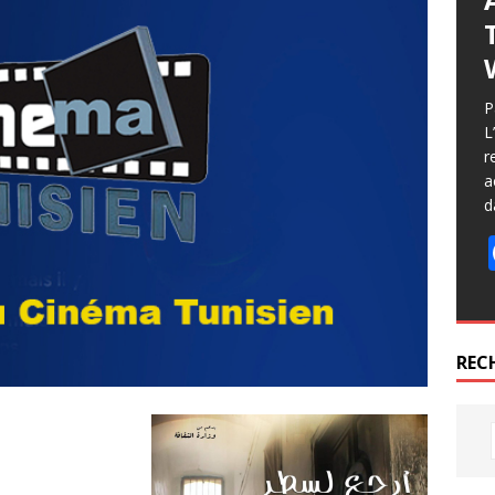
P
L
r
a
d
REC