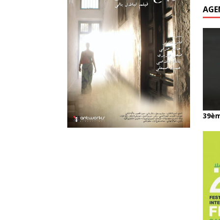
AGE
39èm