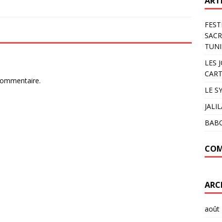
ART
FEST
SACR
TUNI
LES 
CART
commentaire.
LE S
JALI
BAB
COM
ARC
août