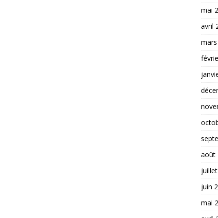
mai 
avril
mars
févri
janvi
déce
nove
octo
sept
août
juille
juin 
mai 