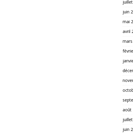
juille
juin 
mai 
avril
mars
févri
janvi
déce
nove
octo
sept
août
juille
juin 