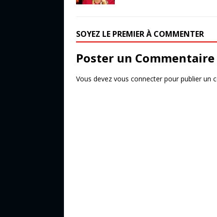
e
te
g
b
r
e
o
r
SOYEZ LE PREMIER À COMMENTER
o
Poster un Commentaire
k
Vous devez
vous connecter
pour publier un 