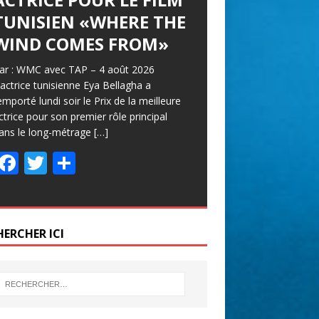
TUNISIEN «WHERE THE
WIND COMES FROM»
ar : WMC avec TAP – 4 août 2026
’actrice tunisienne Eya Bellagha a
emporté lundi soir le Prix de la meilleure
ctrice pour son premier rôle principal
ans le long-métrage
[…]
F
T
P
ac
w
ar
e
itt
ta
b
er
g
HERCHER ICI
o
er
o
k