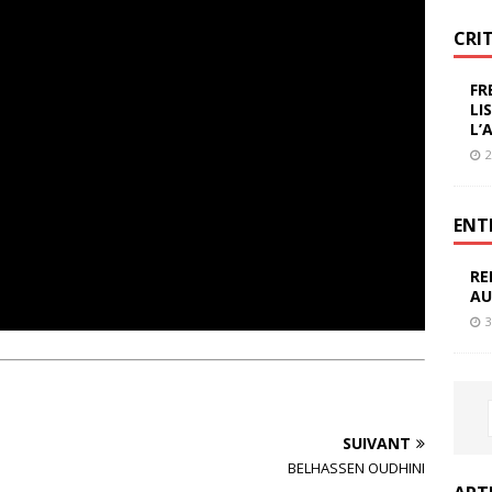
CRI
FR
LI
L’
2
ENT
RE
AU
3
SUIVANT
BELHASSEN OUDHINI