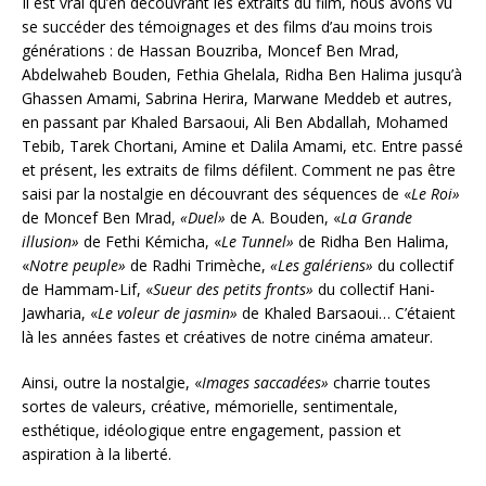
Il est vrai qu’en découvrant les extraits du film, nous avons vu
se succéder des témoignages et des films d’au moins trois
générations : de Hassan Bouzriba, Moncef Ben Mrad,
Abdelwaheb Bouden, Fethia Ghelala, Ridha Ben Halima jusqu’à
Ghassen Amami, Sabrina Herira, Marwane Meddeb et autres,
en passant par Khaled Barsaoui, Ali Ben Abdallah, Mohamed
Tebib, Tarek Chortani, Amine et Dalila Amami, etc. Entre passé
et présent, les extraits de films défilent. Comment ne pas être
saisi par la nostalgie en découvrant des séquences de «
Le Roi»
de Moncef Ben Mrad,
«Duel»
de A. Bouden, «
La Grande
illusion»
de Fethi Kémicha, «
Le Tunnel»
de Ridha Ben Halima,
«
Notre peuple»
de Radhi Trimèche,
«Les galériens»
du collectif
de Hammam-Lif, «
Sueur des petits fronts»
du collectif Hani-
Jawharia, «
Le voleur de jasmin»
de Khaled Barsaoui… C’étaient
là les années fastes et créatives de notre cinéma amateur.
Ainsi, outre la nostalgie, «
Images saccadées»
charrie toutes
sortes de valeurs, créative, mémorielle, sentimentale,
esthétique, idéologique entre engagement, passion et
aspiration à la liberté.