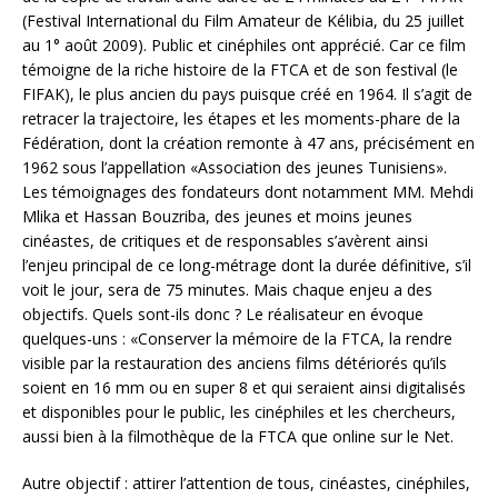
(Festival International du Film Amateur de Kélibia, du 25 juillet
au 1° août 2009). Public et cinéphiles ont apprécié. Car ce film
témoigne de la riche histoire de la FTCA et de son festival (le
FIFAK), le plus ancien du pays puisque créé en 1964. Il s’agit de
retracer la trajectoire, les étapes et les moments-phare de la
Fédération, dont la création remonte à 47 ans, précisément en
1962 sous l’appellation «Association des jeunes Tunisiens».
Les témoignages des fondateurs dont notamment MM. Mehdi
Mlika et Hassan Bouzriba, des jeunes et moins jeunes
cinéastes, de critiques et de responsables s’avèrent ainsi
l’enjeu principal de ce long-métrage dont la durée définitive, s’il
voit le jour, sera de 75 minutes. Mais chaque enjeu a des
objectifs. Quels sont-ils donc ? Le réalisateur en évoque
quelques-uns : «Conserver la mémoire de la FTCA, la rendre
visible par la restauration des anciens films détériorés qu’ils
soient en 16 mm ou en super 8 et qui seraient ainsi digitalisés
et disponibles pour le public, les cinéphiles et les chercheurs,
aussi bien à la filmothèque de la FTCA que online sur le Net.
Autre objectif : attirer l’attention de tous, cinéastes, cinéphiles,