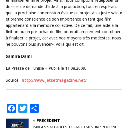
et finaliser enfin le projet. Ainsi, nous comptons redéposer un
dossier de demande d’aide à la production, tout en espérant
que la prochaine commission évalue ce projet à sa juste valeur
et prenne conscience de son importance en tant que film
appartenant à la mémoire collective. De ce fait, une aide à la
finition ou un pré-achat du film pourrait amplement contribuer
à finaliser le projet, car avec nos moyens très modestes, nous
ne pouvons plus avancer». Voilà qui est dit.
Samira Dami
La Presse de Tunisie – Publié le 11.08.2009.
Source :
http://www.jetsetmagazine.net/
F
T
P
a
w
ar
PRÉCÉDENT
c
it
ta
IMAGES SACCADÉES, DE HABIB MESTIRI : POUR NE