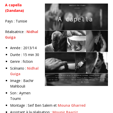
A capella
(Dandana)
Pays : Tunisie
Réalisatrice :
Nidhal
Guiga
Année : 2013/14
Durée : 15 min 30
Genre : fiction
Scénario :
Nidhal
Guiga
Image : Bachir
Mahbouli
Son : Aymen
Toumi
Montage : Seif Ben Salem et
Mouna Gharred
Assistant à la réalisation :
Mounir Baaziz