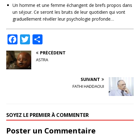
Un homme et une femme échangent de brefs propos dans
un séjour. Ce seront les bruits de leur quotidien qui vont
graduellement révéler leur psychologie profonde…
F
T
P
a
w
ar
PRÉCÉDENT
c
it
ta
ASTRA
e
te
g
b
r
e
SUIVANT
o
r
FATHI HADDAOUI
o
k
SOYEZ LE PREMIER À COMMENTER
Poster un Commentaire