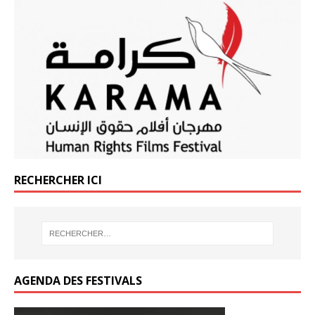
o
o
b
er
g
k
k
o
er
o
k
RECHERCHER ICI
AGENDA DES FESTIVALS