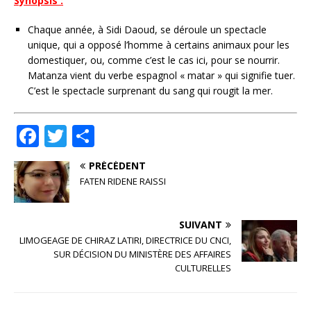
Synopsis :
Chaque année, à Sidi Daoud, se déroule un spectacle
unique, qui a opposé l’homme à certains animaux pour les
domestiquer, ou, comme c’est le cas ici, pour se nourrir.
Matanza vient du verbe espagnol « matar » qui signifie tuer.
C’est le spectacle surprenant du sang qui rougit la mer.
F
T
P
a
w
ar
PRÉCÉDENT
c
it
ta
FATEN RIDENE RAISSI
e
te
g
b
r
e
SUIVANT
o
r
LIMOGEAGE DE CHIRAZ LATIRI, DIRECTRICE DU CNCI,
SUR DÉCISION DU MINISTÈRE DES AFFAIRES
o
CULTURELLES
k