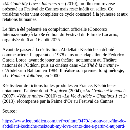
«
Mektoub My Love : Intermezzo
» (2019), un film controversé
présenté au Festival de Cannes mais resté inédit en salles. Ce
troisième volet vient compléter ce cycle consacré à la jeunesse et aux
relations humaines.
Le film a été présenté en compétition officielle (Concorso
Internazionale) à la 78e édition du Festival du Film de Locarno,
organisée du 6 au 16 août 2025.
Avant de passer à la réalisation, Abdellatif Kechiche a débuté
comme acteur. Il apparaît en 1978 dans une adaptation de Federico
García Lorca, avant de jouer au théâtre, notamment au Théâtre
national de l’Odéon, puis au cinéma dans «
Le Thé à la menthe»
d’Abdelkrim Bahloul en 1984. Il réalise son premier long-métrage,
«
La Faute à Voltaire
», en 2000.
Réalisateur de fictions toutes produites en France, Kéchiche est
notamment l’auteur de «
L’Esquive
» (2004), «
La Graine et le mulet
»
(2007), «
Vénus noire
» (2010) et «
La Vie d’Adèle – Chapitres 1 et 2
»
(2013), récompensé par la Palme d’Or au Festival de Cannes.
Source :
https://www.lequotidien.com.tn/fr/culture/9479-le-nouveau-film-de-
abdellatif-kechiche-mektoub-my-love-canto-due-a-partir-d-aujourd-