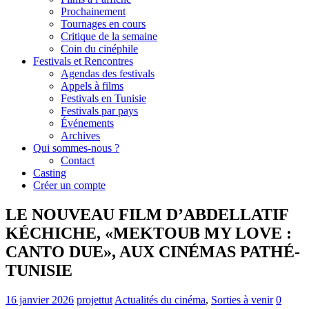
Prochainement
Tournages en cours
Critique de la semaine
Coin du cinéphile
Festivals et Rencontres
Agendas des festivals
Appels à films
Festivals en Tunisie
Festivals par pays
Événements
Archives
Qui sommes-nous ?
Contact
Casting
Créer un compte
LE NOUVEAU FILM D’ABDELLATIF
KÉCHICHE, «MEKTOUB MY LOVE :
CANTO DUE», AUX CINÉMAS PATHÉ-
TUNISIE
16 janvier 2026
projettut
Actualités du cinéma
,
Sorties à venir
0