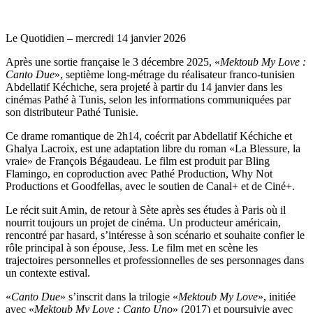
Le Quotidien – mercredi 14 janvier 2026
Après une sortie française le 3 décembre 2025, «
Mektoub My Love :
Canto Due
», septième long-métrage du réalisateur franco-tunisien
Abdellatif Kéchiche, sera projeté à partir du 14 janvier dans les
cinémas Pathé à Tunis, selon les informations communiquées par
son distributeur Pathé Tunisie.
Ce drame romantique de 2h14, coécrit par Abdellatif Kéchiche et
Ghalya Lacroix, est une adaptation libre du roman «La Blessure, la
vraie» de François Bégaudeau. Le film est produit par Bling
Flamingo, en coproduction avec Pathé Production, Why Not
Productions et Goodfellas, avec le soutien de Canal+ et de Ciné+.
Le récit suit Amin, de retour à Sète après ses études à Paris où il
nourrit toujours un projet de cinéma. Un producteur américain,
rencontré par hasard, s’intéresse à son scénario et souhaite confier le
rôle principal à son épouse, Jess. Le film met en scène les
trajectoires personnelles et professionnelles de ses personnages dans
un contexte estival.
«
Canto Due
» s’inscrit dans la trilogie «
Mektoub My Love
», initiée
avec «
Mektoub My Love : Canto Uno
» (2017) et poursuivie avec