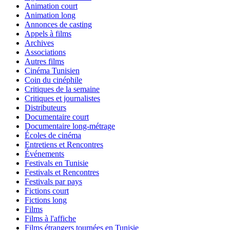
Animation court
Animation long
Annonces de casting
Appels à films
Archives
Associations
Autres films
Cinéma Tunisien
Coin du cinéphile
Critiques de la semaine
Critiques et journalistes
Distributeurs
Documentaire court
Documentaire long-métrage
Écoles de cinéma
Entretiens et Rencontres
Événements
Festivals en Tunisie
Festivals et Rencontres
Festivals par pays
Fictions court
Fictions long
Films
Films à l'affiche
Films étrangers tournées en Tunisie