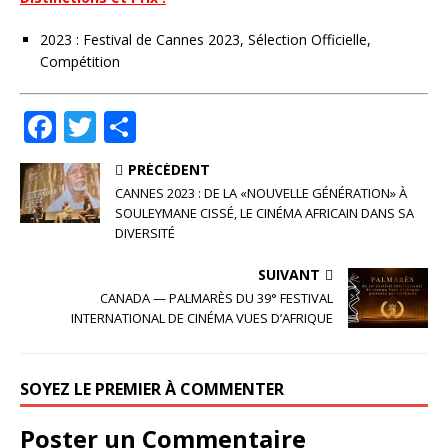
2023 : Festival de Cannes 2023, Sélection Officielle,
Compétition
F
T
P
a
w
ar
PRÉCÉDENT
c
it
ta
CANNES 2023 : DE LA «NOUVELLE GÉNÉRATION» À
e
te
g
SOULEYMANE CISSÉ, LE CINÉMA AFRICAIN DANS SA
DIVERSITÉ
b
r
e
o
r
SUIVANT
CANADA — PALMARÈS DU 39° FESTIVAL
o
INTERNATIONAL DE CINÉMA VUES D’AFRIQUE
k
SOYEZ LE PREMIER À COMMENTER
Poster un Commentaire